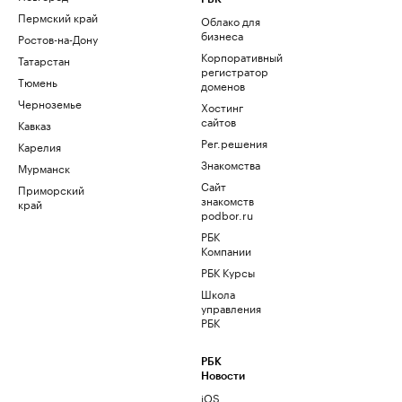
Пермский край
Облако для
бизнеса
Ростов-на-Дону
Корпоративный
Татарстан
регистратор
Тюмень
доменов
Черноземье
Хостинг
сайтов
Кавказ
Рег.решения
Карелия
Знакомства
Мурманск
Сайт
Приморский
знакомств
край
podbor.ru
РБК
Компании
РБК Курсы
Школа
управления
РБК
РБК
Новости
iOS