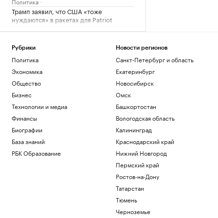
Политика
Трамп заявил, что США «тоже
нуждаются» в ракетах для Patriot
Политика
Reuters сообщил о серии кибератак на
крупнейшие финансовые компании
Рубрики
Новости регионов
США
Политика
Санкт-Петербург и область
Новая категория
Экономика
Екатеринбург
Трамп подписал указы,
Общество
Новосибирск
ограничивающие право на
гражданство по рождению
Бизнес
Омск
Политика
Технологии и медиа
Башкортостан
В Пензенской области ввели план
Финансы
Вологодская область
«Ковер»
Биографии
Калининград
Политика
База знаний
Краснодарский край
Четыре человека погибли при взрыве в
автобусе в Сирии
РБК Образование
Нижний Новгород
Общество
Пермский край
Ростов-на-Дону
Загрузить еще
Татарстан
Тюмень
Черноземье