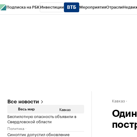
Подписка на РБК
Инвестиции
Мероприятия
Отрасли
Недви
РБК Life
Тренды
Визионеры
Национальные проекты
Город
Стиль
Кр
Конференции СПб
Спецпроекты
Проверка контрагентов
Политика
Кавказ
Все новости
Кавказ
Весь мир
Один
Беспилотную опасность объявили в
Свердловской области
пост
Политика
Синоптик допустил обновление