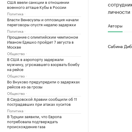
США ввели санкции в отношении
сотрудни
военного атташе Кубы в России
личности 
Политика
Власти Венесуэлы и оппозиция начали
переговоры спустя неделю задержки
Авторы
Политика
Прощание с олимпийским чемпионом
Иваном Едешко пройдет 7 августа в
Сабина Диб
Москве
Общество
В США в аэропорту задержали
мужчину, угрожавшего взорвать бомбу
на рейсе
Общество
Во Внуково предупредили о задержках
рейсов из-за грозы
Общество
В Саудовской Аравии сообщили об 11
пострадавших при атаках хуситов
Политика
В Турции заявили, что Европа
потребовала подтверждать
происхождение газа