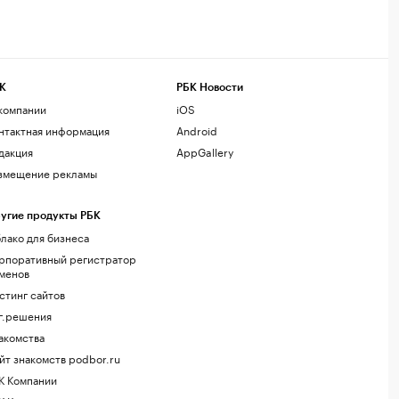
К
РБК Новости
компании
iOS
нтактная информация
Android
дакция
AppGallery
змещение рекламы
угие продукты РБК
лако для бизнеса
рпоративный регистратор
менов
стинг сайтов
г.решения
акомства
йт знакомств podbor.ru
К Компании