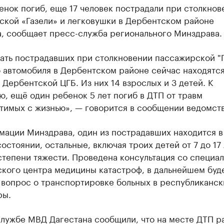
нок погиб, еще 17 человек пострадали при столкнов
ской «Газели» и легковушки в Дербентском районе
а, сообщает пресс-служба регионального Минздрава.
ать пострадавших при столкновении пассажирской "Г
 автомобиля в Дербентском районе сейчас находятся
 Дербентской ЦГБ. Из них 14 взрослых и 3 детей. К
, ещё один ребенок 5 лет погиб в ДТП от травм
тимых с жизнью», — говорится в сообщении ведомств
мации Минздрава, один из пострадавших находится в
остоянии, остальные, включая троих детей от 7 до 17 
степени тяжести. Проведена консультация со специа
ского центра медицины катастроф, в дальнейшем буд
 вопрос о транспортировке больных в республиканск
ры.
службе МВД Дагестана сообщили, что на месте ДТП р