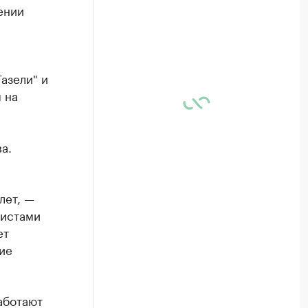
ении
азели" и
 на
а.
лет, —
листами
ет
ие
аботают