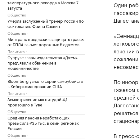
температурного рекорда в Москве 7
Один ребе
августа
пассажир
Общество
Дагестан
Умерла заслуженный тренер России по
фехтованию Фаина Саевич
Общество
«Семнадц
Минтранс предложил защищать трассы
легкового
от БПЛА за счет дорожных бюджетов
лечении в
Политика
Супруге главы издательства «Джем»
сожалению
предъявили обвинение в
несовмес
мошенничестве
Общество
По инфор
Bloomberg узнал о серии самоубийств
в Киберкомандовании США
тяжелом с
Политика
средней 
Землетрясение магнитудой 4,1
Дагестан
произошло в Туве
Общество
решаться
Средняя пенсия неработающих
стациона
превысила ₽35 тыс. в семи регионах
России
В пресс-
Общество