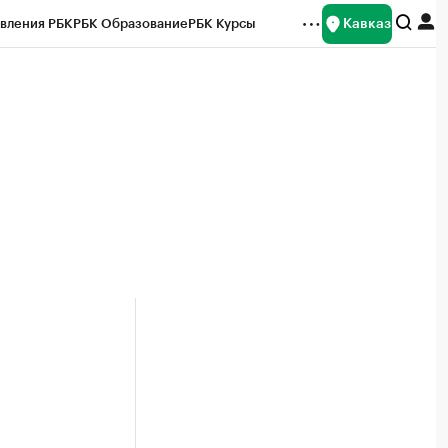
Кавказ
вления РБК
РБК Образование
РБК Курсы
рейтинги
Франшизы
Газета
Спецпроекты СПб
ты