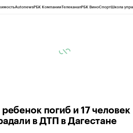
жимость
Autonews
РБК Компании
Телеканал
РБК Вино
Спорт
Школа упра
ипто
РБК Бизнес-среда
Дискуссионный клуб
Исследования
Кредитные 
Экономика
Бизнес
Технологии и медиа
Финансы
Рынок наличной валю
 ребенок погиб и 17 человек
радали в ДТП в Дагестане