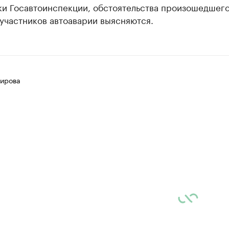
ки Госавтоинспекции, обстоятельства произошедшего
участников автоаварии выясняются.
ирова