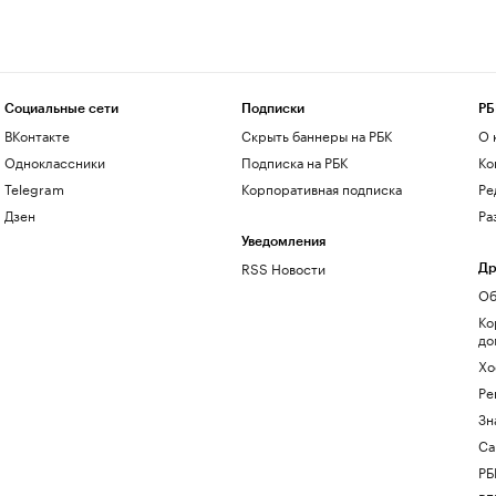
Социальные сети
Подписки
РБ
ВКонтакте
Скрыть баннеры на РБК
О 
Одноклассники
Подписка на РБК
Ко
Telegram
Корпоративная подписка
Ре
Дзен
Ра
Уведомления
RSS Новости
Др
Об
Ко
до
Хо
Ре
Зн
Са
РБ