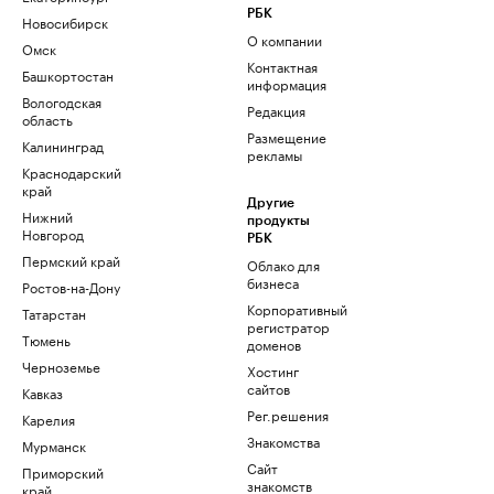
РБК
Новосибирск
О компании
Омск
Контактная
Башкортостан
информация
Вологодская
Редакция
область
Размещение
Калининград
рекламы
Краснодарский
край
Другие
Нижний
продукты
Новгород
РБК
Пермский край
Облако для
бизнеса
Ростов-на-Дону
Корпоративный
Татарстан
регистратор
Тюмень
доменов
Черноземье
Хостинг
сайтов
Кавказ
Рег.решения
Карелия
Знакомства
Мурманск
Сайт
Приморский
знакомств
край