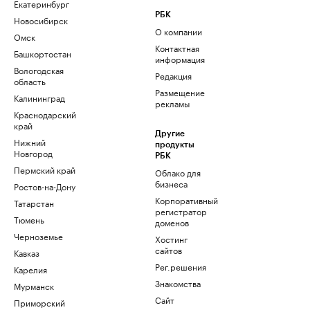
Екатеринбург
РБК
Новосибирск
О компании
Омск
Контактная
Башкортостан
информация
Вологодская
Редакция
область
Размещение
Калининград
рекламы
Краснодарский
край
Другие
Нижний
продукты
Новгород
РБК
Пермский край
Облако для
бизнеса
Ростов-на-Дону
Корпоративный
Татарстан
регистратор
Тюмень
доменов
Черноземье
Хостинг
сайтов
Кавказ
Рег.решения
Карелия
Знакомства
Мурманск
Сайт
Приморский