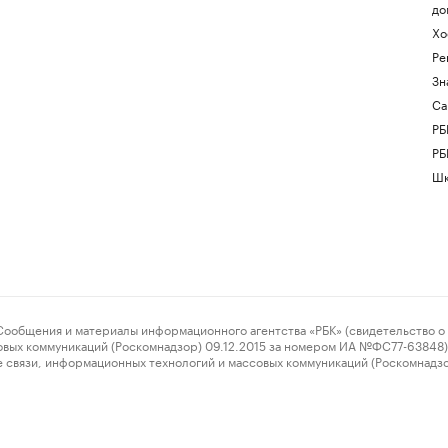
до
Хо
Ре
Зн
Са
РБ
РБ
Шк
ения и материалы информационного агентства «РБК» (свидетельство о 
овых коммуникаций (Роскомнадзор) 09.12.2015 за номером ИА №ФС77-63848) 
 связи, информационных технологий и массовых коммуникаций (Роскомнадз