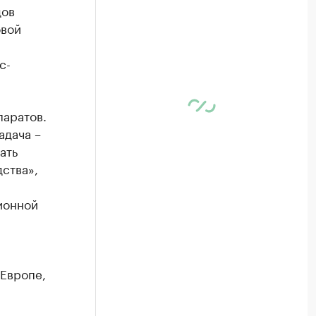
дов
овой
с-
паратов.
адача –
ать
ства»,
ионной
 Европе,