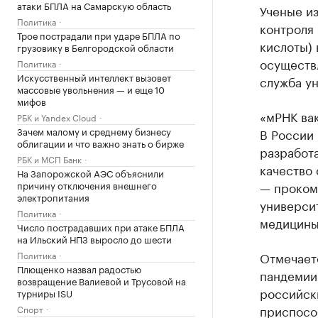
атаки БПЛА на Самарскую область
Ученые и
Политика
контроля
Трое пострадали при ударе БПЛА по
кислоты) 
грузовику в Белгородской области
осуществ
Политика
Искусственный интеллект вызовет
служба ун
массовые увольнения — и еще 10
мифов
«мРНК ва
РБК и Yandex Cloud
Зачем малому и среднему бизнесу
В России 
облигации и что важно знать о бирже
разработа
РБК и МСП Банк
качество 
На Запорожской АЭС объяснили
причину отключения внешнего
— проком
электропитания
универси
Политика
медицины
Число пострадавших при атаке БПЛА
на Ильский НПЗ выросло до шести
Политика
Отмечаетс
Плющенко назвал радостью
пандемии 
возвращение Валиевой и Трусовой на
российск
турниры ISU
приспособ
Спорт