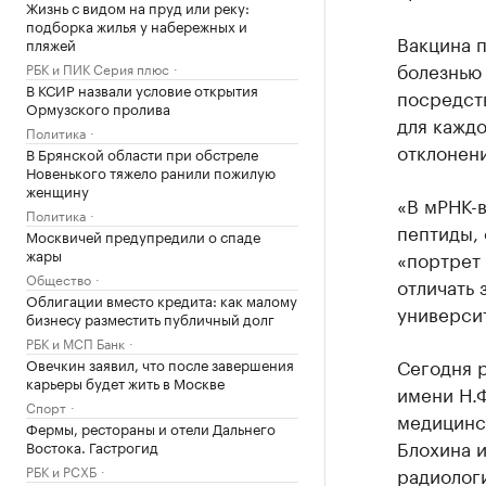
Жизнь с видом на пруд или реку:
подборка жилья у набережных и
Вакцина п
пляжей
болезнью
РБК и ПИК Серия плюс
В КСИР назвали условие открытия
посредств
Ормузского пролива
для каждо
Политика
отклонени
В Брянской области при обстреле
Новенького тяжело ранили пожилую
женщину
«В мРНК-в
Политика
пептиды, 
Москвичей предупредили о спаде
жары
«портрет
Общество
отличать 
Облигации вместо кредита: как малому
университ
бизнесу разместить публичный долг
РБК и МСП Банк
Сегодня 
Овечкин заявил, что после завершения
карьеры будет жить в Москве
имени Н.Ф
Спорт
медицинс
Фермы, рестораны и отели Дальнего
Блохина 
Востока. Гастрогид
РБК и РСХБ
радиолог