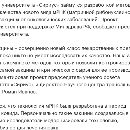
з университета «Сириус» займутся разработкой мето
 качества нового вида мРНК (матричной рибонуклеин
вакцины от онкологических заболеваний. Проект
ляется при поддержке Минздрава РФ, сообщает прес
иверситета.
кцины – совершенно новый класс лекарственных пре
пока никто не умеет исследовать их качество. Наша з
ть комплекс методов, который позволит контролиров
самой вакцины и критического сырья для ее производ
ментировал проект председатель ученого совета
тета «Сириус» и директор Научного центра трансляц
 Роман Иванов.
я, что технология мРНК была разработана в период
ковида. Первоначально такие вакцины создавались в
ие исследователи модернизировали технологию,
ив ее для лечения рака.