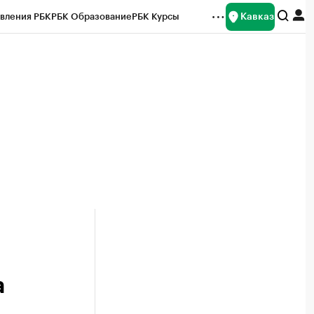
Кавказ
вления РБК
РБК Образование
РБК Курсы
рейтинги
Франшизы
Газета
Спецпроекты СПб
ты
а