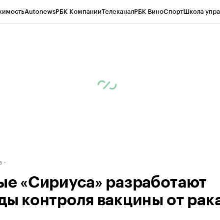
жимость
Autonews
РБК Компании
Телеканал
РБК Вино
Спорт
Школа упра
ипто
РБК Бизнес-среда
Дискуссионный клуб
Исследования
Кредитные 
Экономика
Бизнес
Технологии и медиа
Финансы
Рынок наличной валю
а
ые «Сириуса» разработают
ды контроля вакцины от рак