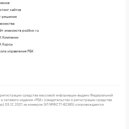
менов
стинг сайтов
г.решения
акомства
йт знакомств podbor.ru
К Компании
К Курсы
ола управления РБК
регистрации средства массовой информации выдано Федеральной
и сетевого издания «РБК» (свидетельство о регистрации средства
ор) 03.12.2021 за номером ЭЛ №ФС77-82385) сопровождаются