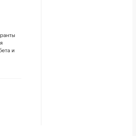
гранты
я
бета и