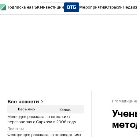
Подписка на РБК
Инвестиции
Мероприятия
Отрасли
Недви
РБК Life
Тренды
Визионеры
Национальные проекты
Город
Стиль
Кр
Конференции СПб
Спецпроекты
Проверка контрагентов
Политика
ProМедицин
Все новости
Кавказ
Весь мир
Учен
Медведев рассказал о «жестких»
переговорах с Саркози в 2008 году
мето
Политика
Федорищев рассказал о последствиях