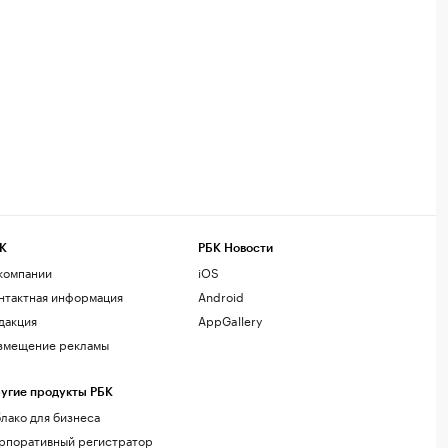
К
РБК Новости
компании
iOS
нтактная информация
Android
дакция
AppGallery
змещение рекламы
угие продукты РБК
лако для бизнеса
рпоративный регистратор