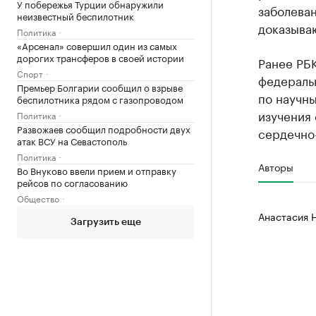
У побережья Турции обнаружили
заболеван
неизвестный беспилотник
доказыва
Политика
«Арсенал» совершил один из самых
дорогих трансферов в своей истории
Ранее РБ
Спорт
федераль
Премьер Болгарии сообщил о взрыве
по научн
беспилотника рядом с газопроводом
изучения 
Политика
Развожаев сообщил подробности двух
сердечно
атак ВСУ на Севастополь
Политика
Авторы
Во Внуково ввели прием и отправку
рейсов по согласованию
Общество
Анастасия 
Загрузить еще