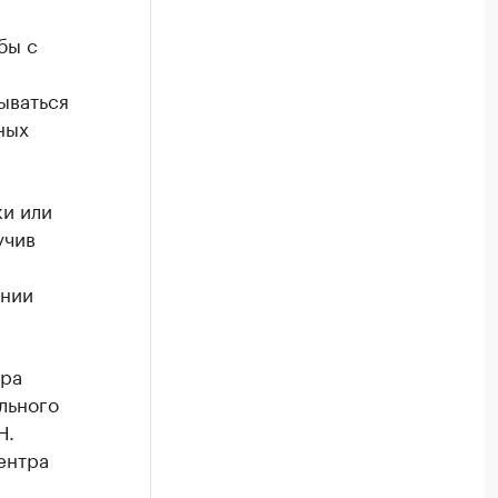
бы с
ываться
ных
ки или
учив
ении
тра
льного
Н.
ентра