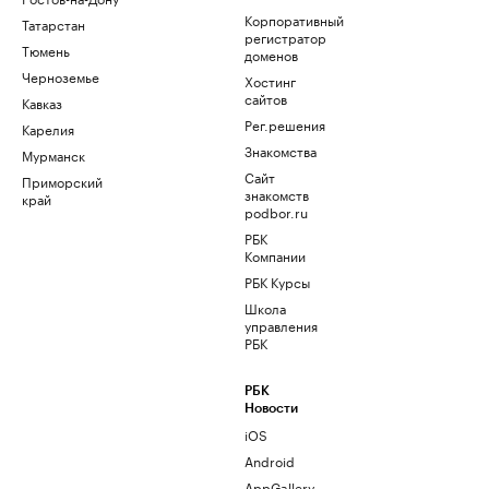
Корпоративный
Татарстан
регистратор
Тюмень
доменов
Черноземье
Хостинг
сайтов
Кавказ
Рег.решения
Карелия
Знакомства
Мурманск
Сайт
Приморский
знакомств
край
podbor.ru
РБК
Компании
РБК Курсы
Школа
управления
РБК
РБК
Новости
iOS
Android
AppGallery