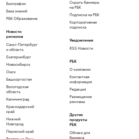
Скрыть баннеры
Биографии
на РБК
База знаний
Подписка на РБК
РБК Образование
Корпоративная
подписка
Новости
регионов
Уведомления
Санкт-Петербург
RSS Новости
и область
Екатеринбург
РБК
Новосибирск
О компании
Омск
Контактная
Башкортостан
информация
Вологодская
Редакция
область
Размещение
Калининград
рекламы
Краснодарский
край
Другие
Нижний
продукты
Новгород
РБК
Пермский край
Облако для
бизнеса
Ростов-на-Дону