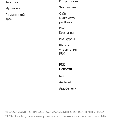
Рег.решения
Карелия
Знакомства
Мурманск
Сайт
Приморский
знакомств
край
podbor.ru
РБК
Компании
РБК Курсы
Школа
управления
РБК
РБК
Новости
iOS
Android
AppGallery
© ООО «БИЗНЕСПРЕСС», АО «РОСБИЗНЕСКОНСАЛТИНГ», 1995–
2026. Сообщения и материалы информационного агентства «РБК»