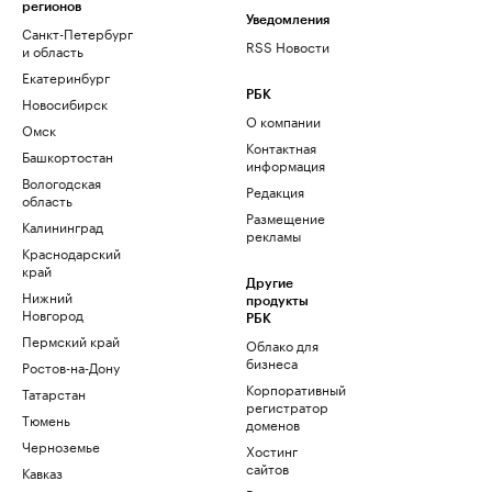
регионов
Уведомления
Санкт-Петербург
RSS Новости
и область
Екатеринбург
РБК
Новосибирск
О компании
Омск
Контактная
Башкортостан
информация
Вологодская
Редакция
область
Размещение
Калининград
рекламы
Краснодарский
край
Другие
Нижний
продукты
Новгород
РБК
Пермский край
Облако для
бизнеса
Ростов-на-Дону
Корпоративный
Татарстан
регистратор
Тюмень
доменов
Черноземье
Хостинг
сайтов
Кавказ