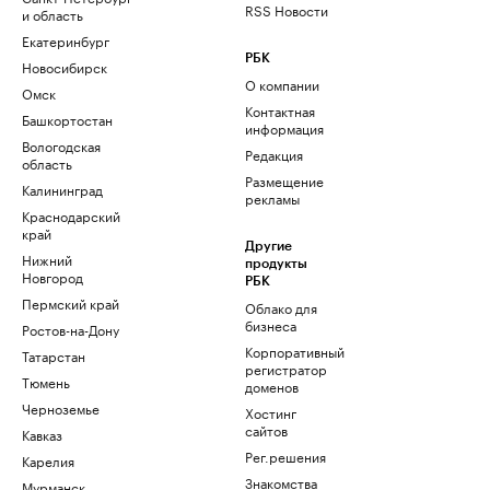
RSS Новости
и область
Екатеринбург
РБК
Новосибирск
О компании
Омск
Контактная
Башкортостан
информация
Вологодская
Редакция
область
Размещение
Калининград
рекламы
Краснодарский
край
Другие
Нижний
продукты
Новгород
РБК
Пермский край
Облако для
бизнеса
Ростов-на-Дону
Корпоративный
Татарстан
регистратор
Тюмень
доменов
Черноземье
Хостинг
сайтов
Кавказ
Рег.решения
Карелия
Знакомства
Мурманск