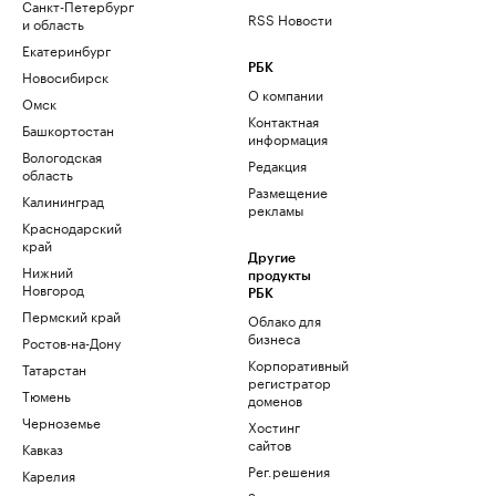
Санкт-Петербург
RSS Новости
и область
Екатеринбург
РБК
Новосибирск
О компании
Омск
Контактная
Башкортостан
информация
Вологодская
Редакция
область
Размещение
Калининград
рекламы
Краснодарский
край
Другие
Нижний
продукты
Новгород
РБК
Пермский край
Облако для
бизнеса
Ростов-на-Дону
Корпоративный
Татарстан
регистратор
Тюмень
доменов
Черноземье
Хостинг
сайтов
Кавказ
Рег.решения
Карелия