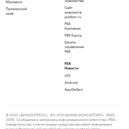
Знакомства
Мурманск
Сайт
Приморский
знакомств
край
podbor.ru
РБК
Компании
РБК Курсы
Школа
управления
РБК
РБК
Новости
iOS
Android
AppGallery
© ООО «БИЗНЕСПРЕСС», АО «РОСБИЗНЕСКОНСАЛТИНГ», 1995–
2026. Сообщения и материалы информационного агентства «РБК»
(свидетельство о регистрации средства массовой информации
выдано Федеральной службой по надзору в сфере связи,