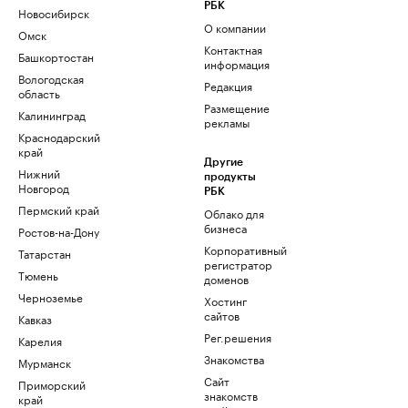
РБК
Новосибирск
О компании
Омск
Контактная
Башкортостан
информация
Вологодская
Редакция
область
Размещение
Калининград
рекламы
Краснодарский
край
Другие
Нижний
продукты
Новгород
РБК
Пермский край
Облако для
бизнеса
Ростов-на-Дону
Корпоративный
Татарстан
регистратор
Тюмень
доменов
Черноземье
Хостинг
сайтов
Кавказ
Рег.решения
Карелия
Знакомства
Мурманск
Сайт
Приморский
знакомств
край