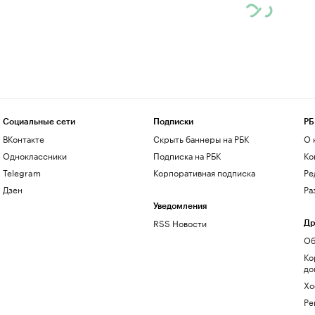
Социальные сети
Подписки
РБ
ВКонтакте
Скрыть баннеры на РБК
О 
Одноклассники
Подписка на РБК
Ко
Telegram
Корпоративная подписка
Ре
Дзен
Ра
Уведомления
RSS Новости
Др
Об
Ко
до
Хо
Ре