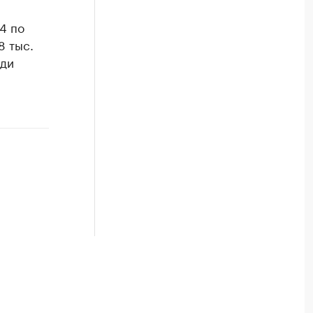
4 по
8 тыс.
еди