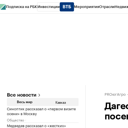
Подписка на РБК
Инвестиции
Мероприятия
Отрасли
Недви
РБК Life
Тренды
Визионеры
Национальные проекты
Город
Стиль
Кр
Конференции СПб
Спецпроекты
Проверка контрагентов
Политика
PROюгАгро
Все новости
Кавказ
Весь мир
Даге
Синоптик рассказал о «первом визите
осени» в Москву
посе
Общество
Медведев рассказал о «жестких»