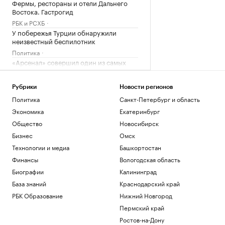
Фермы, рестораны и отели Дальнего
Востока. Гастрогид
РБК и РСХБ
У побережья Турции обнаружили
неизвестный беспилотник
Политика
«Арсенал» совершил один из самых
дорогих трансферов в своей истории
Спорт
Рубрики
Новости регионов
Премьер Болгарии сообщил о взрыве
Политика
Санкт-Петербург и область
беспилотника рядом с газопроводом
Экономика
Екатеринбург
Политика
Развожаев сообщил подробности двух
Общество
Новосибирск
атак ВСУ на Севастополь
Бизнес
Омск
Политика
Технологии и медиа
Башкортостан
Финансы
Вологодская область
Загрузить еще
Биографии
Калининград
База знаний
Краснодарский край
РБК Образование
Нижний Новгород
Пермский край
Ростов-на-Дону