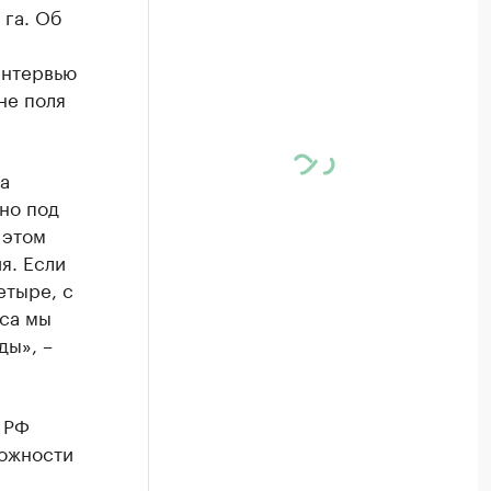
 га. Об
интервью
не поля
а
яно под
 этом
я. Если
етыре, с
са мы
ды», –
 РФ
можности