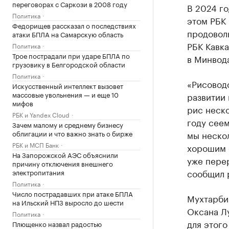
переговорах с Саркози в 2008 году
В 2024 го
Политика
этом РБК 
Федорищев рассказал о последствиях
продовол
атаки БПЛА на Самарскую область
РБК Кавка
Политика
Трое пострадали при ударе БПЛА по
в Минвод
грузовику в Белгородской области
Политика
«Рисоводс
Искусственный интеллект вызовет
массовые увольнения — и еще 10
развитии 
мифов
рис неско
РБК и Yandex Cloud
году сеем
Зачем малому и среднему бизнесу
облигации и что важно знать о бирже
мы нескол
РБК и МСП Банк
хорошим 
На Запорожской АЭС объяснили
уже пере
причину отключения внешнего
сообщил 
электропитания
Политика
Число пострадавших при атаке БПЛА
Мухтарбий
на Ильский НПЗ выросло до шести
Оксана Лу
Политика
для этого
Плющенко назвал радостью