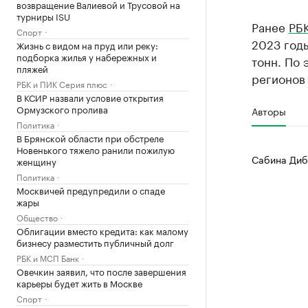
возвращение Валиевой и Трусовой на
турниры ISU
Ранее
РБК
Спорт
2023 годы
Жизнь с видом на пруд или реку:
подборка жилья у набережных и
тонн. По 
пляжей
регионов
РБК и ПИК Серия плюс
В КСИР назвали условие открытия
Ормузского пролива
Авторы
Политика
В Брянской области при обстреле
Новенького тяжело ранили пожилую
Сабина Диб
женщину
Политика
Москвичей предупредили о спаде
жары
Общество
Облигации вместо кредита: как малому
бизнесу разместить публичный долг
РБК и МСП Банк
Овечкин заявил, что после завершения
карьеры будет жить в Москве
Спорт