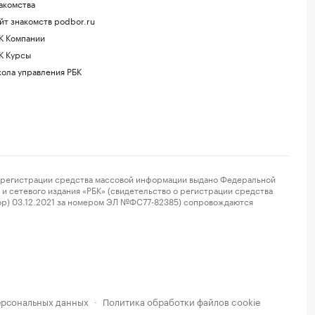
акомства
йт знакомств podbor.ru
К Компании
К Курсы
ола управления РБК
регистрации средства массовой информации выдано Федеральной
и сетевого издания «РБК» (свидетельство о регистрации средства
ор) 03.12.2021 за номером ЭЛ №ФС77-82385) сопровождаются
ерсональных данных
Политика обработки файлов cookie
·