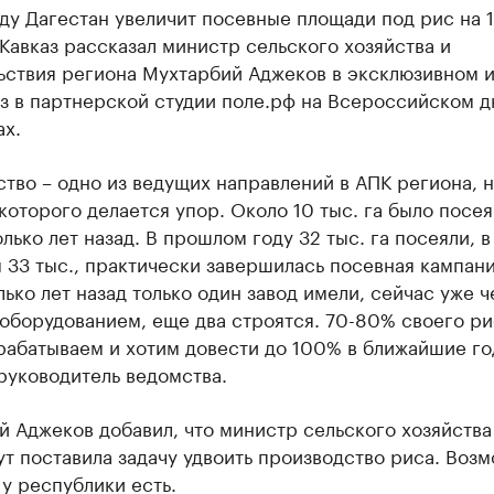
ду Дагестан увеличит посевные площади под рис на 1
Кавказ рассказал министр сельского хозяйства и
ьствия региона Мухтарбий Аджеков в эксклюзивном 
з в партнерской студии поле.рф на Всероссийском д
ах.
тво – одно из ведущих направлений в АПК региона, н
которого делается упор. Около 10 тыс. га было посе
лько лет назад. В прошлом году 32 тыс. га посеяли, в
 33 тыс., практически завершилась посевная кампани
ько лет назад только один завод имели, сейчас уже ч
оборудованием, еще два строятся. 70-80% своего ри
рабатываем и хотим довести до 100% в ближайшие го
руководитель ведомства.
 Аджеков добавил, что министр сельского хозяйства
т поставила задачу удвоить производство риса. Воз
 у республики есть.