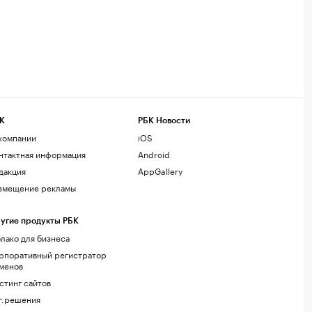
К
РБК Новости
компании
iOS
нтактная информация
Android
дакция
AppGallery
змещение рекламы
угие продукты РБК
лако для бизнеса
рпоративный регистратор
менов
стинг сайтов
г.решения