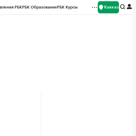
Кавказ
вления РБК
РБК Образование
РБК Курсы
рейтинги
Франшизы
Газета
Спецпроекты СПб
ты