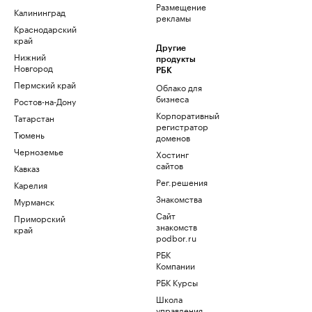
Размещение
Калининград
рекламы
Краснодарский
край
Другие
Нижний
продукты
Новгород
РБК
Пермский край
Облако для
бизнеса
Ростов-на-Дону
Корпоративный
Татарстан
регистратор
Тюмень
доменов
Черноземье
Хостинг
сайтов
Кавказ
Рег.решения
Карелия
Знакомства
Мурманск
Сайт
Приморский
знакомств
край
podbor.ru
РБК
Компании
РБК Курсы
Школа
управления