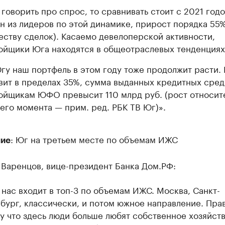
 говорить про спрос, то сравнивать стоит с 2021 го
н из лидеров по этой динамике, прирост порядка 55%
еству сделок). Касаемо девелоперской активности,
ойщики Юга находятся в общеотраслевых тенденциях
гу наш портфель в этом году тоже продолжит расти. 
вит в пределах 35%, сумма выданных кредитных сред
ойщикам ЮФО превысит 110 млрд руб. (рост относит
его момента — прим. ред. РБК ТВ Юг)».
: Юг на третьем месте по объемам ИЖС
ие
 Варенцов, вице-президент Банка Дом.РФ:
 нас входит в топ-3 по объемам ИЖС. Москва, Санкт-
бург, классически, и потом южное направление. Пра
у что здесь люди больше любят собственное хозяйств