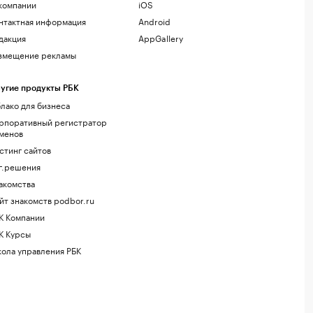
компании
iOS
нтактная информация
Android
дакция
AppGallery
змещение рекламы
угие продукты РБК
лако для бизнеса
рпоративный регистратор
менов
стинг сайтов
г.решения
акомства
йт знакомств podbor.ru
К Компании
К Курсы
ола управления РБК