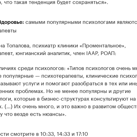
, что такая тенденция будет сохраняться».
самыми популярными психологами являютс
доровье:
апевты
а Топалова, психиатр клиники «Проментальное»,
певт, юнгианский аналитик, член IAAP, РОАП:
личиях среди психологов: «Типов психологов очень м
 популярные — психотерапевты, клинические психоло
казывают услуги и помогают разобраться в тех или ин
енних проблемах. Но не менее популярны и другие
логи, которые в бизнес-структурах консультируют на
х. (…) Их очень много, и это важно в развитом общест
у что везде есть нюансы».
ти смотрите в 10:33, 14:33 и 17:10