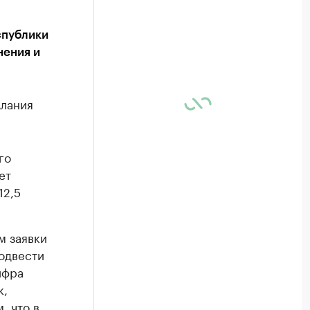
спублики
нения и
Алания
го
ет
12,5
м заявки
одвести
ифра
к,
, что в