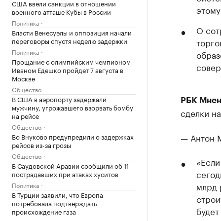
США ввели санкции в отношении
этому
военного атташе Кубы в России
Политика
О сот
Власти Венесуэлы и оппозиция начали
переговоры спустя неделю задержки
торгов
Политика
образ
Прощание с олимпийским чемпионом
совер
Иваном Едешко пройдет 7 августа в
Москве
Общество
В США в аэропорту задержали
РБК Мнен
мужчину, угрожавшего взорвать бомбу
сделки на
на рейсе
Общество
— Антон 
Во Внуково предупредили о задержках
рейсов из-за грозы
Общество
«Если
В Саудовской Аравии сообщили об 11
сегод
пострадавших при атаках хуситов
млрд 
Политика
В Турции заявили, что Европа
строи
потребовала подтверждать
будет
происхождение газа