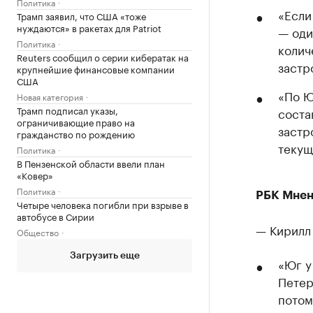
Политика
«Если
Трамп заявил, что США «тоже
нуждаются» в ракетах для Patriot
— оди
Политика
колич
Reuters сообщил о серии кибератак на
застр
крупнейшие финансовые компании
США
«По Ю
Новая категория
Трамп подписал указы,
соста
ограничивающие право на
застр
гражданство по рождению
текущ
Политика
В Пензенской области ввели план
«Ковер»
Политика
РБК Мнен
Четыре человека погибли при взрыве в
автобусе в Сирии
— Кирилл
Общество
Загрузить еще
«Юг у
Петер
потом