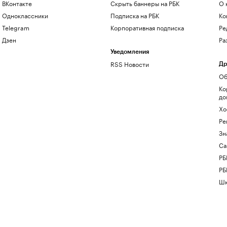
ВКонтакте
Скрыть баннеры на РБК
О 
Одноклассники
Подписка на РБК
Ко
Telegram
Корпоративная подписка
Ре
Дзен
Ра
Уведомления
RSS Новости
Др
Об
Ко
до
Хо
Ре
Зн
Са
РБ
РБ
Шк