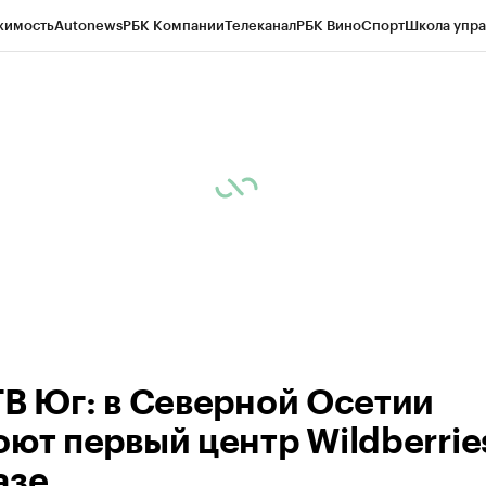
жимость
Autonews
РБК Компании
Телеканал
РБК Вино
Спорт
Школа упра
ипто
РБК Бизнес-среда
Дискуссионный клуб
Исследования
Кредитные 
Экономика
Бизнес
Технологии и медиа
Финансы
Рынок наличной валю
ТВ Юг: в Северной Осетии
оют первый центр Wildberrie
азе