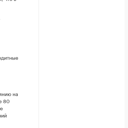
,
едитные
янию на
е 80
ие
ний