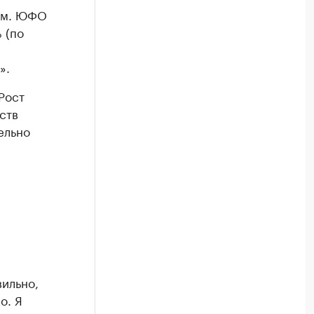
дом. ЮФО
 (по
».
Рост
ств
ельно
вильно,
о. Я