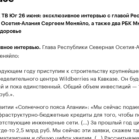
 ТВ Юг 26 июня: эксклюзивное интервью с главой Ре
 Осетия-Алания Сергеем Меняйло, а также два РБК М
доровье
Глава Республики Северная Осетия-
вное интервью.
еняйло:
едующем году приступим к строительству крупнейше
еделительного центра Wildberries на Кавказе. Он буд
й и пока единственный. Общий объем инвестиций — 
руб.».
витии «Солнечного пояса Алании»: «Мы сейчас подае
фраструктурно-бюджетные кредиты для того, чтобы п
етствующие инженерные сети. (…) За прошлый год ц
где-то 2,5 млрд руб. Мы сейчас эти заявки, скажем та
матизируем и общую цифру увидим. (…) Рассчитываем