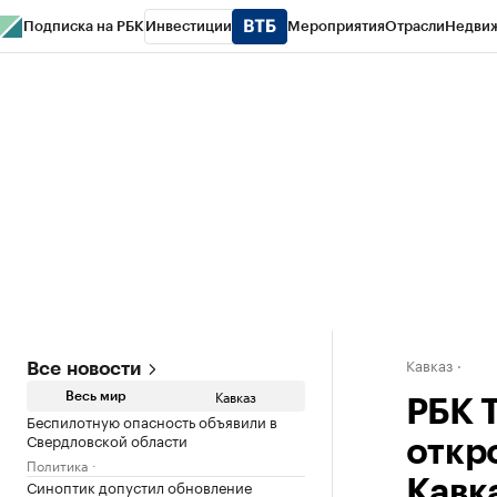
Подписка на РБК
Инвестиции
Мероприятия
Отрасли
Недви
РБК Life
Тренды
Визионеры
Национальные проекты
Город
Стиль
Кр
Конференции СПб
Спецпроекты
Проверка контрагентов
Политика
Кавказ
Все новости
Кавказ
Весь мир
РБК 
Беспилотную опасность объявили в
Свердловской области
откр
Политика
Синоптик допустил обновление
Кавк