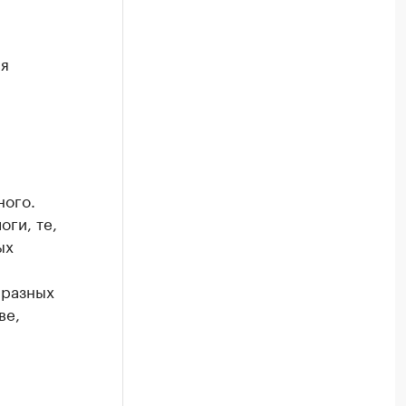
я
ного.
ги, те,
ых
 разных
ве,