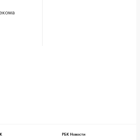
екома
К
РБК Новости