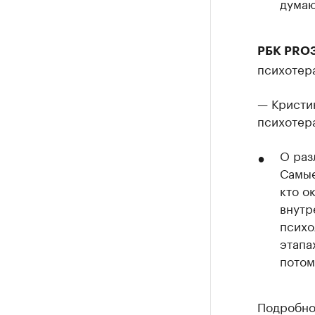
думаю
РБК PROЗ
психотер
— Кристин
психотера
О раз
Самые
кто о
внутр
психо
этапа
потом
Подробнос