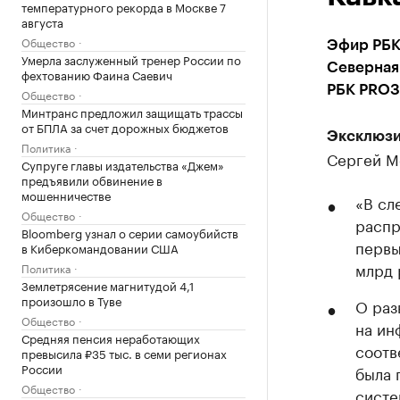
температурного рекорда в Москве 7
августа
Общество
Эфир РБК
Умерла заслуженный тренер России по
Северная
фехтованию Фаина Саевич
РБК PROЗ
Общество
Минтранс предложил защищать трассы
от БПЛА за счет дорожных бюджетов
Эксклюзи
Политика
Сергей М
Супруге главы издательства «Джем»
предъявили обвинение в
мошенничестве
«В сл
Общество
распр
Bloomberg узнал о серии самоубийств
первы
в Киберкомандовании США
млрд 
Политика
Землетрясение магнитудой 4,1
произошло в Туве
О раз
Общество
на ин
Средняя пенсия неработающих
соотв
превысила ₽35 тыс. в семи регионах
России
была 
Общество
систе