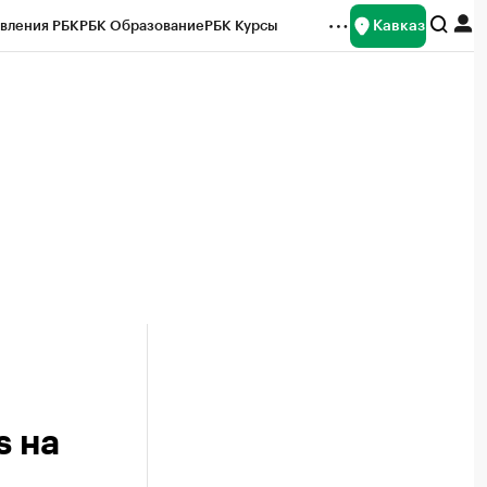
Кавказ
вления РБК
РБК Образование
РБК Курсы
рейтинги
Франшизы
Газета
Спецпроекты СПб
ты
s на