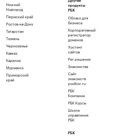
Другие
Нижний
продукты
Новгород
РБК
Пермский край
Облако для
бизнеса
Ростов-на-Дону
Корпоративный
Татарстан
регистратор
Тюмень
доменов
Черноземье
Хостинг
сайтов
Кавказ
Рег.решения
Карелия
Знакомства
Мурманск
Сайт
Приморский
знакомств
край
podbor.ru
РБК
Компании
РБК Курсы
Школа
управления
РБК
РБК