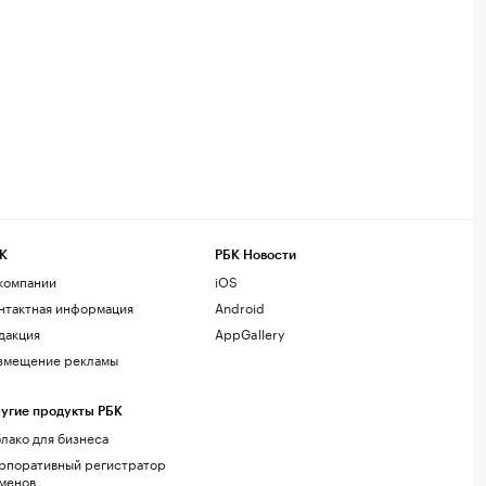
К
РБК Новости
компании
iOS
нтактная информация
Android
дакция
AppGallery
змещение рекламы
угие продукты РБК
лако для бизнеса
рпоративный регистратор
менов