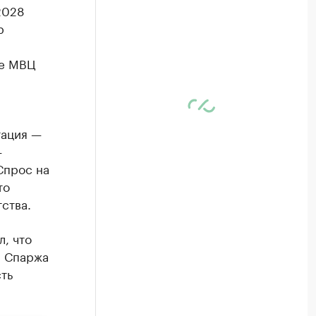
2028
р
ке МВЦ
тация —
—
Спрос на
то
ства.
л, что
. Спаржа
ть