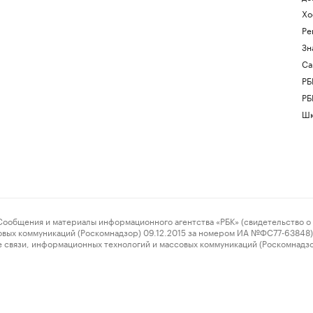
Хо
Ре
Зн
Са
РБ
РБ
Шк
ения и материалы информационного агентства «РБК» (свидетельство о 
овых коммуникаций (Роскомнадзор) 09.12.2015 за номером ИА №ФС77-63848) 
 связи, информационных технологий и массовых коммуникаций (Роскомнадз