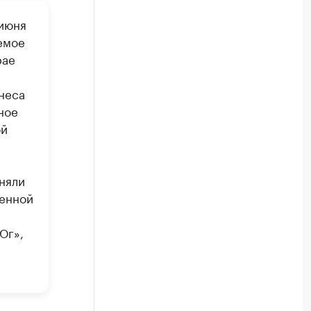
 июня
емое
рае
неса
ное
ой
няли
менной
Юг»,