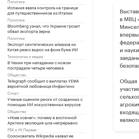
Политика
Испания ввела контроль на границе
Выстав
для путешественников из Италии
в МВЦ 
Политика
Минсел
Bloomberg узнал, что Украине грозит
обвал экспорта зерна
впервы
Политика
федера
Экспорт синтетических алмазов из
и наук
Китая резко вырос на фоне бума ИИ
Технологии и медиа
заедан
В Чехии при нападении с ножом
безопа
пострадали четыре человека
Общество
Общая 
Telegraph сообщил о выплатах УЕФА
вероятной любовнице Инфантино
участи
Спорт
сельхо
Ученые оценили риски от созданных с
агрохим
помощью ИИ искусственных вирусов
входящ
Общество
«Ноев ковчег»: почему в восточной
являют
Арктике эволюция шла непрерывно
РБК и УК Первая
Сооснователь Wikipedia назвал ее