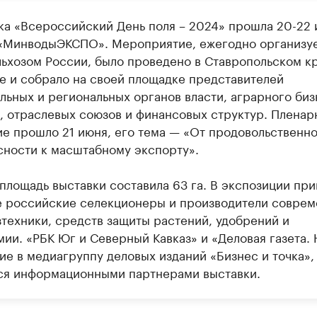
ка «Всероссийский День поля – 2024» прошла 20-22
«МинводыЭКСПО». Мероприятие, ежегодно организу
ьхозом России, было проведено в Ставропольском к
е и собрало на своей площадке представителей
льных и региональных органов власти, аграрного биз
и, отраслевых союзов и финансовых структур. Пленар
ие прошло 21 июня, его тема — «От продовольственн
сности к масштабному экспорту».
площадь выставки составила 63 га. В экспозиции при
е российские селекционеры и производители совре
зтехники, средств защиты растений, удобрений и
ии. «РБК Юг и Северный Кавказ» и «Деловая газета. 
ие в медиагруппу деловых изданий «Бизнес и точка»,
ся информационными партнерами выставки.