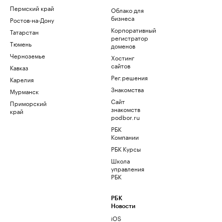
Пермский край
Облако для
бизнеса
Ростов-на-Дону
Корпоративный
Татарстан
регистратор
Тюмень
доменов
Черноземье
Хостинг
сайтов
Кавказ
Рег.решения
Карелия
Знакомства
Мурманск
Сайт
Приморский
знакомств
край
podbor.ru
РБК
Компании
РБК Курсы
Школа
управления
РБК
РБК
Новости
iOS