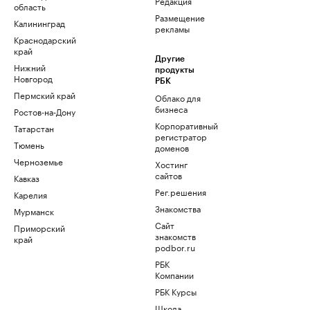
Редакция
область
Размещение
Калининград
рекламы
Краснодарский
край
Другие
Нижний
продукты
Новгород
РБК
Пермский край
Облако для
бизнеса
Ростов-на-Дону
Корпоративный
Татарстан
регистратор
Тюмень
доменов
Черноземье
Хостинг
сайтов
Кавказ
Рег.решения
Карелия
Знакомства
Мурманск
Сайт
Приморский
знакомств
край
podbor.ru
РБК
Компании
РБК Курсы
Школа