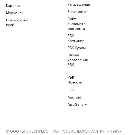
Рег.решения
Карелия
Знакомства
Мурманск
Сайт
Приморский
знакомств
край
podbor.ru
РБК
Компании
РБК Курсы
Школа
управления
РБК
РБК
Новости
iOS
Android
AppGallery
© ООО «БИЗНЕСПРЕСС», АО «РОСБИЗНЕСКОНСАЛТИНГ», 1995–