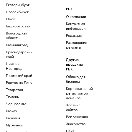
Екатеринбург
РБК
Новосибирск
О компании
Омск
Контактная
Башкортостан
информация
Вологодская
Редакция
область
Размещение
Калининград
рекламы
Краснодарский
край
Другие
Нижний
продукты
Новгород
РБК
Пермский край
Облако для
бизнеса
Ростов-на-Дону
Корпоративный
Татарстан
регистратор
Тюмень
доменов
Черноземье
Хостинг
сайтов
Кавказ
Рег.решения
Карелия
Знакомства
Мурманск
Сайт
Приморский