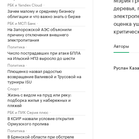
РБК и Yandex Cloud
деревья,
Зачем малому и среднему бизнесу
электропе
облигации и что важно знать о бирже
оценка у
РБК и МСП Банк
На Запорожской АЭС объяснили
критическ
причину отключения внешнего
электропитания
Авторы
Политика
Число пострадавших при атаке БПЛА
на Ильский НПЗ выросло до шести
Политика
Руслан Каза
Плющенко назвал радостью
возвращение Валиевой и Трусовой на
турниры ISU
Спорт
Жизнь с видом на пруд или реку:
подборка жилья у набережных и
пляжей
РБК и ПИК Серия плюс
В КСИР назвали условие открытия
Ормузского пролива
Политика
В Брянской области при обстреле