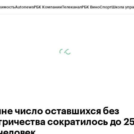
жимость
Autonews
РБК Компании
Телеканал
РБК Вино
Спорт
Школа упра
ипто
РБК Бизнес-среда
Дискуссионный клуб
Исследования
Кредитные 
Экономика
Бизнес
Технологии и медиа
Финансы
Рынок наличной валю
чне число оставшихся без
тричества сократилось до 2
 человек