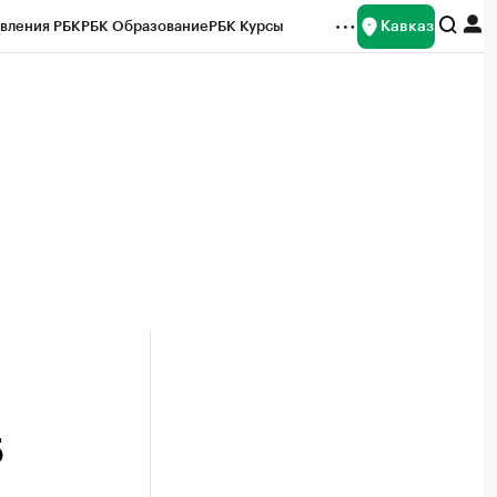
Кавказ
вления РБК
РБК Образование
РБК Курсы
рейтинги
Франшизы
Газета
Спецпроекты СПб
ты
5