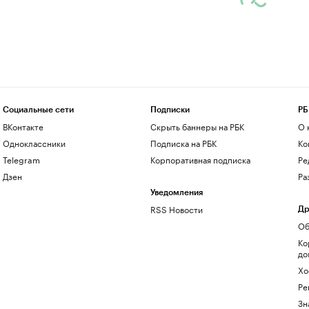
Социальные сети
Подписки
РБ
ВКонтакте
Скрыть баннеры на РБК
О 
Одноклассники
Подписка на РБК
Ко
Telegram
Корпоративная подписка
Ре
Дзен
Ра
Уведомления
RSS Новости
Др
Об
Ко
до
Хо
Ре
Зн