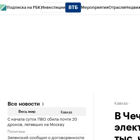
Подписка на РБК
Инвестиции
Мероприятия
Отрасли
Недви
РБК Life
Тренды
Визионеры
Национальные проекты
Город
Стиль
Кр
Конференции СПб
Спецпроекты
Проверка контрагентов
Политика
Кавказ
Все новости
Кавказ
Весь мир
В Че
С начала суток ПВО сбила почти 20
дронов, летевших на Москву
элек
Политика
Зеленский сообщил о договоренности
тыс.