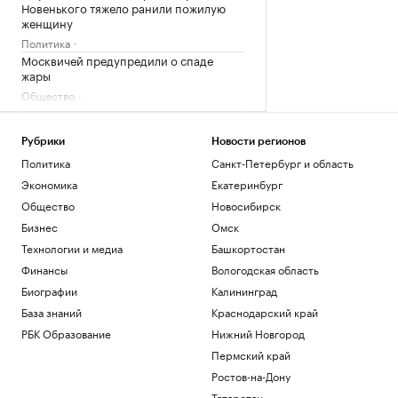
Новенького тяжело ранили пожилую
женщину
Политика
Москвичей предупредили о спаде
жары
Общество
Облигации вместо кредита: как малому
бизнесу разместить публичный долг
Рубрики
Новости регионов
РБК и МСП Банк
Политика
Санкт-Петербург и область
Овечкин заявил, что после завершения
карьеры будет жить в Москве
Экономика
Екатеринбург
Спорт
Общество
Новосибирск
Фермы, рестораны и отели Дальнего
Бизнес
Омск
Востока. Гастрогид
Технологии и медиа
Башкортостан
РБК и РСХБ
Финансы
Вологодская область
Загрузить еще
Биографии
Калининград
База знаний
Краснодарский край
РБК Образование
Нижний Новгород
Пермский край
Ростов-на-Дону
Татарстан