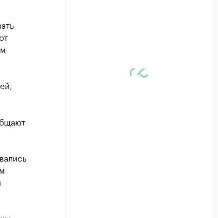
ать
от
ом
ей,
общают
авались
ам
й
ены