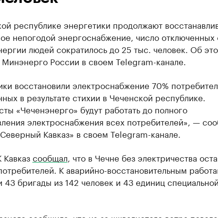
кой республике энергетики продолжают восстанавлив
ое непогодой энергоснабжение, число отключенных 
ергии людей сократилось до 25 тыс. человек. Об эт
 Минэнерго России в своем Telegram-канале.
ики восстановили электроснабжение 70% потребител
ных в результате стихии в Чеченской республике.
ты «Чеченэнерго» будут работать до полного
вления электроснабжения всех потребителей», — со
Северный Кавказ» в своем Telegram-канале.
К Кавказ
сообщал
, что в Чечне без электричества ост
 потребителей. К аварийно-восстановительным работ
 43 бригады из 142 человек и 43 единиц специально
зного сообщила, что из-за шквалистого ветра повал