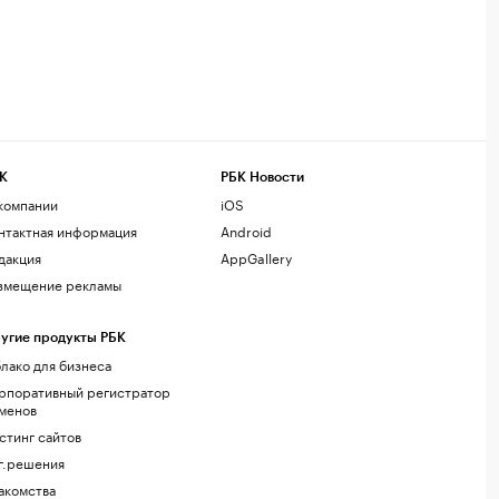
К
РБК Новости
компании
iOS
нтактная информация
Android
дакция
AppGallery
змещение рекламы
угие продукты РБК
лако для бизнеса
рпоративный регистратор
менов
стинг сайтов
г.решения
акомства