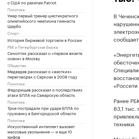
с США по ракетам Patriot
Политика
В Чеченс
Умер первый тренер шестикратного
олимпийского чемпиона гимнаста
нарушенн
Щербо
электроэн
Спорт
сообщает
История биржевой торговли в России
РБК и Петербургская Биржа
Синоптик рассказал о «первом визите
«Энергет
осени» в Москву
обесточен
Общество
Специалис
Медведев рассказал о «жестких»
переговорах с Саркози в 2008 году
восстано
Политика
«Россети 
Федорищев рассказал о последствиях
атаки БПЛА на Самарскую область
Ранее РБ
Политика
83,1 тыс.
Трое пострадали при ударе БПЛА по
грузовику в Белгородской области
привлекли
Политика
техники.
Искусственный интеллект вызовет
массовые увольнения — и еще 10
мифов
Мэрия Гро