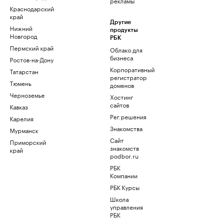
рекламы
Краснодарский
край
Другие
Нижний
продукты
Новгород
РБК
Пермский край
Облако для
бизнеса
Ростов-на-Дону
Корпоративный
Татарстан
регистратор
Тюмень
доменов
Черноземье
Хостинг
сайтов
Кавказ
Рег.решения
Карелия
Знакомства
Мурманск
Сайт
Приморский
знакомств
край
podbor.ru
РБК
Компании
РБК Курсы
Школа
управления
РБК