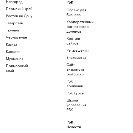
Новгород
РБК
Пермский край
Облако для
бизнеса
Ростов-на-Дону
Корпоративный
Татарстан
регистратор
Тюмень
доменов
Черноземье
Хостинг
сайтов
Кавказ
Рег.решения
Карелия
Знакомства
Мурманск
Сайт
Приморский
знакомств
край
podbor.ru
РБК
Компании
РБК Курсы
Школа
управления
РБК
РБК
Новости