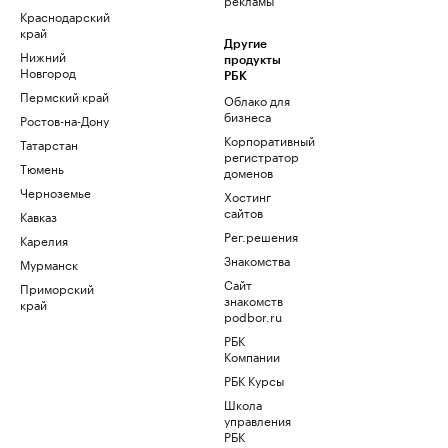
Краснодарский
край
Другие
Нижний
продукты
Новгород
РБК
Пермский край
Облако для
бизнеса
Ростов-на-Дону
Корпоративный
Татарстан
регистратор
Тюмень
доменов
Черноземье
Хостинг
сайтов
Кавказ
Рег.решения
Карелия
Знакомства
Мурманск
Сайт
Приморский
знакомств
край
podbor.ru
РБК
Компании
РБК Курсы
Школа
управления
РБК