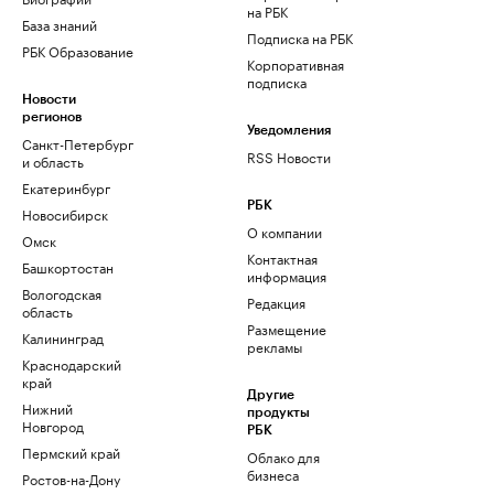
на РБК
База знаний
Подписка на РБК
РБК Образование
Корпоративная
подписка
Новости
регионов
Уведомления
Санкт-Петербург
RSS Новости
и область
Екатеринбург
РБК
Новосибирск
О компании
Омск
Контактная
Башкортостан
информация
Вологодская
Редакция
область
Размещение
Калининград
рекламы
Краснодарский
край
Другие
Нижний
продукты
Новгород
РБК
Пермский край
Облако для
бизнеса
Ростов-на-Дону