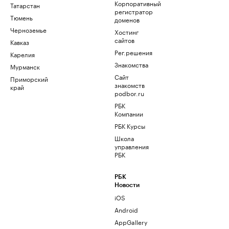
Корпоративный
Татарстан
регистратор
Тюмень
доменов
Черноземье
Хостинг
сайтов
Кавказ
Рег.решения
Карелия
Знакомства
Мурманск
Сайт
Приморский
знакомств
край
podbor.ru
РБК
Компании
РБК Курсы
Школа
управления
РБК
РБК
Новости
iOS
Android
AppGallery