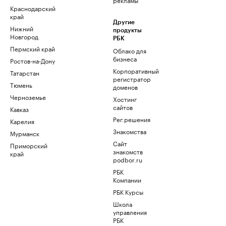
Краснодарский
край
Другие
Нижний
продукты
Новгород
РБК
Пермский край
Облако для
бизнеса
Ростов-на-Дону
Корпоративный
Татарстан
регистратор
Тюмень
доменов
Черноземье
Хостинг
сайтов
Кавказ
Рег.решения
Карелия
Знакомства
Мурманск
Сайт
Приморский
знакомств
край
podbor.ru
РБК
Компании
РБК Курсы
Школа
управления
РБК