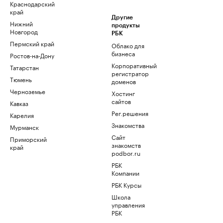
Краснодарский
край
Другие
Нижний
продукты
Новгород
РБК
Пермский край
Облако для
бизнеса
Ростов-на-Дону
Корпоративный
Татарстан
регистратор
Тюмень
доменов
Черноземье
Хостинг
сайтов
Кавказ
Рег.решения
Карелия
Знакомства
Мурманск
Сайт
Приморский
знакомств
край
podbor.ru
РБК
Компании
РБК Курсы
Школа
управления
РБК