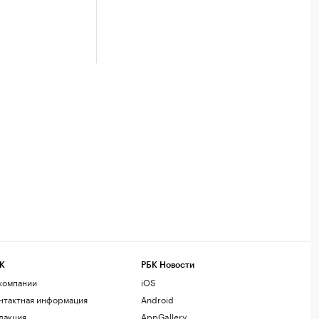
К
РБК Новости
компании
iOS
нтактная информация
Android
дакция
AppGallery