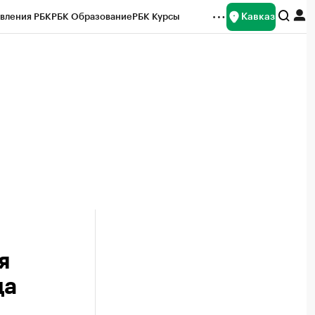
Кавказ
вления РБК
РБК Образование
РБК Курсы
рейтинги
Франшизы
Газета
Спецпроекты СПб
ты
я
да