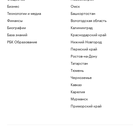
в 1942 году немецкое судно. Видео
Бизнес
Омск
Общество
Технологии и медиа
Башкортостан
Daily Mail узнала о плане «королевских
Финансы
Вологодская область
похорон» экс-принца Эндрю
Биографии
Калининград
Политика
Эксперт «Альфа-Денег» рассказала,
База знаний
Краснодарский край
стоит ли брать кредит на отпуск
РБК Образование
Нижний Новгород
Инвестиции
Пермский край
Миллиардеры скупают и строят
бункеры. Чего они боятся и куда хотят
Ростов-на-Дону
бежать
Татарстан
Подписка на РБК
Тюмень
В Иране впервые за пять месяцев
Черноземье
показали кадры с Моджтабой Хаменеи.
Видео
Кавказ
Политика
Карелия
Мурманск
Загрузить еще
Приморский край