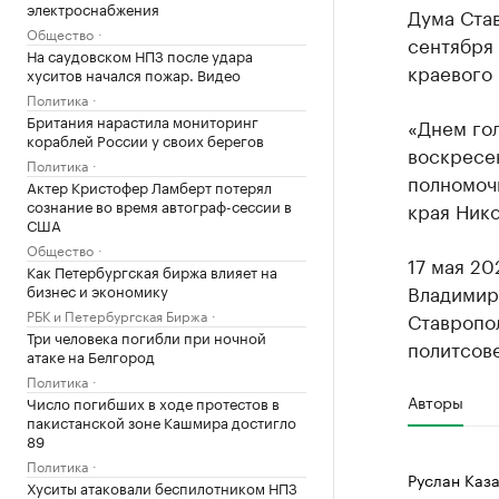
электроснабжения
Дума Став
Общество
сентября 
На саудовском НПЗ после удара
краевого 
хуситов начался пожар. Видео
Политика
Британия нарастила мониторинг
«Днем гол
кораблей России у своих берегов
воскресен
Политика
полномоч
Актер Кристофер Ламберт потерял
сознание во время автограф-сессии в
края Нико
США
Общество
17 мая 20
Как Петербургская биржа влияет на
Владимир
бизнес и экономику
РБК и Петербургская Биржа
Ставропо
Три человека погибли при ночной
политсове
атаке на Белгород
Политика
Авторы
Число погибших в ходе протестов в
пакистанской зоне Кашмира достигло
89
Политика
Руслан Каза
Хуситы атаковали беспилотником НПЗ