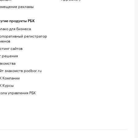
змещение рекламы
угие продукты РБК
лако для бизнеса
рпоративный регистратор
менов
стинг сайтов
г.решения
акомства
йт знакомств podbor.ru
К Компании
К Курсы
ола управления РБК