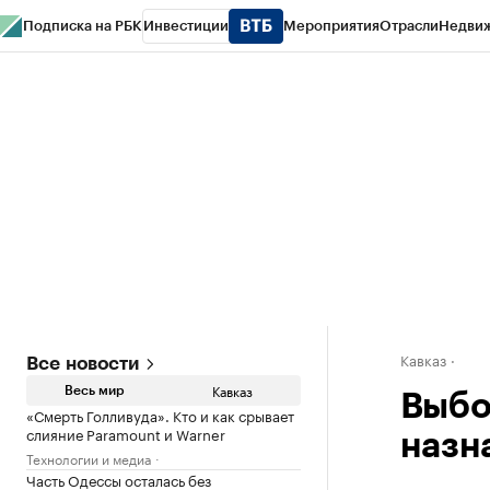
Подписка на РБК
Инвестиции
Мероприятия
Отрасли
Недви
РБК Life
Тренды
Визионеры
Национальные проекты
Город
Стиль
Кр
Конференции СПб
Спецпроекты
Проверка контрагентов
Политика
Кавказ
Все новости
Кавказ
Весь мир
Выбо
«Смерть Голливуда». Кто и как срывает
слияние Paramount и Warner
назн
Технологии и медиа
Часть Одессы осталась без