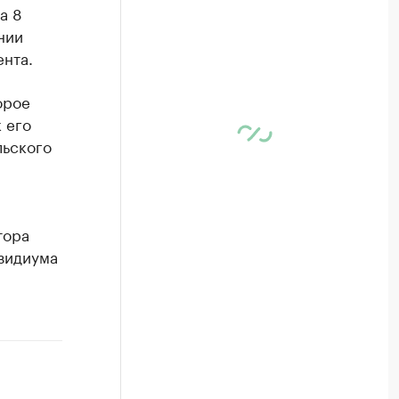
а 8
нии
нта.
орое
 его
льского
тора
зидиума