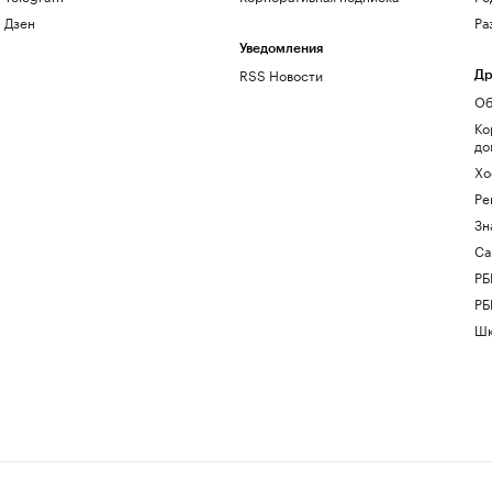
Дзен
Ра
Уведомления
RSS Новости
Др
Об
Ко
до
Хо
Ре
Зн
Са
РБ
РБ
Шк