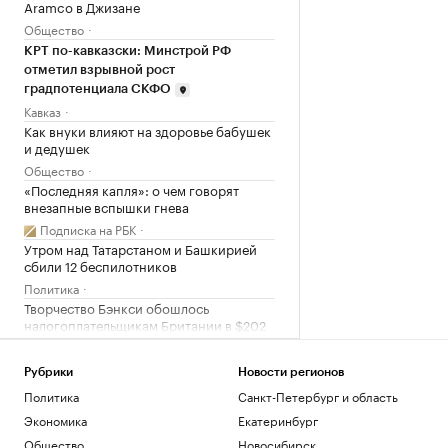
Aramco в Джизане
Общество
КРТ по-кавказски: Минстрой РФ
отметил взрывной рост
градпотенциала СКФО
Кавказ
Как внуки влияют на здоровье бабушек
и дедушек
Общество
«Последняя капля»: о чем говорят
внезапные вспышки гнева
Подписка на РБК
Утром над Татарстаном и Башкирией
сбили 12 беспилотников
Политика
Творчество Бэнкси обошлось
налогоплательщикам Британии в $202
тыс.
Общество
Рубрики
Новости регионов
Как сохранить средства во времена
Политика
Санкт-Петербург и область
нестабильности рынков
Экономика
Екатеринбург
РБК и Сбер
В Баренцевом море нашли затонувшее
Общество
Новосибирск