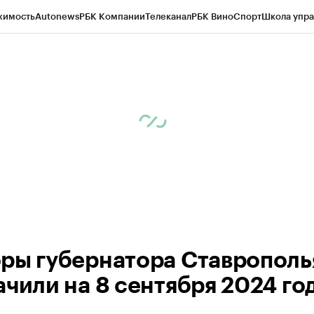
жимость
Autonews
РБК Компании
Телеканал
РБК Вино
Спорт
Школа упра
ипто
РБК Бизнес-среда
Дискуссионный клуб
Исследования
Кредитные 
Экономика
Бизнес
Технологии и медиа
Финансы
Рынок наличной валю
ры губернатора Ставрополь
ачили на 8 сентября 2024 го