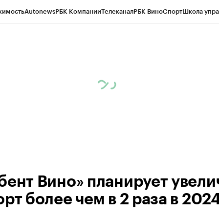
жимость
Autonews
РБК Компании
Телеканал
РБК Вино
Спорт
Школа упра
ипто
РБК Бизнес-среда
Дискуссионный клуб
Исследования
Кредитные 
Экономика
Бизнес
Технологии и медиа
Финансы
Рынок наличной валю
бент Вино» планирует увели
рт более чем в 2 раза в 202