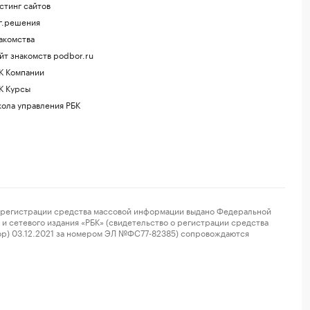
стинг сайтов
г.решения
акомства
йт знакомств podbor.ru
К Компании
К Курсы
ола управления РБК
регистрации средства массовой информации выдано Федеральной
и сетевого издания «РБК» (свидетельство о регистрации средства
ор) 03.12.2021 за номером ЭЛ №ФС77-82385) сопровождаются