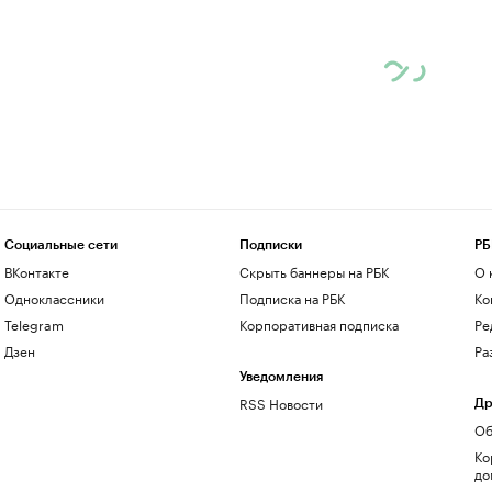
Социальные сети
Подписки
РБ
ВКонтакте
Скрыть баннеры на РБК
О 
Одноклассники
Подписка на РБК
Ко
Telegram
Корпоративная подписка
Ре
Дзен
Ра
Уведомления
RSS Новости
Др
Об
Ко
до