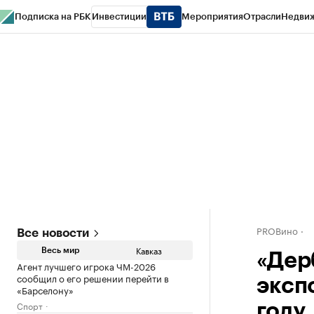
Подписка на РБК
Инвестиции
Мероприятия
Отрасли
Недви
РБК Life
Тренды
Визионеры
Национальные проекты
Город
Стиль
Кр
Конференции СПб
Спецпроекты
Проверка контрагентов
Политика
PROВино
Все новости
Кавказ
Весь мир
«Дер
Агент лучшего игрока ЧМ-2026
сообщил о его решении перейти в
экспо
«Барселону»
Спорт
году