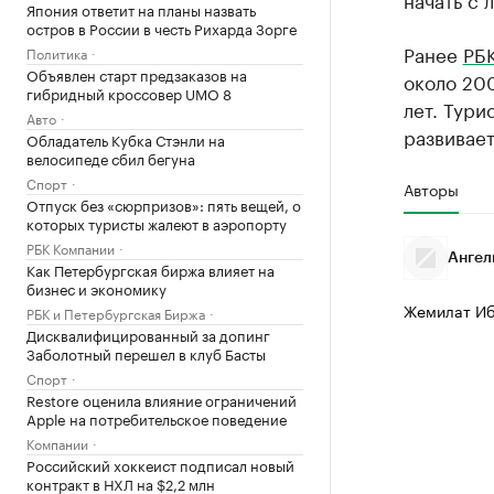
Япония ответит на планы назвать
остров в России в честь Рихарда Зорге
Ранее
РБК
Политика
Объявлен старт предзаказов на
около 20
гибридный кроссовер UMO 8
лет. Тури
Авто
развивает
Обладатель Кубка Стэнли на
велосипеде сбил бегуна
Спорт
Авторы
Отпуск без «сюрпризов»: пять вещей, о
которых туристы жалеют в аэропорту
РБК Компании
Ангел
Как Петербургская биржа влияет на
бизнес и экономику
Жемилат Иб
РБК и Петербургская Биржа
Дисквалифицированный за допинг
Заболотный перешел в клуб Басты
Спорт
Restore оценила влияние ограничений
Apple на потребительское поведение
Компании
Российский хоккеист подписал новый
контракт в НХЛ на $2,2 млн