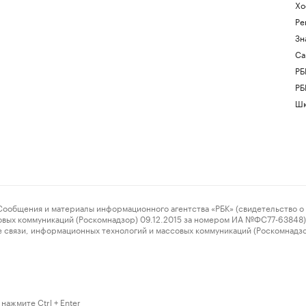
Хо
Ре
Зн
Са
РБ
РБ
Шк
ения и материалы информационного агентства «РБК» (свидетельство о 
овых коммуникаций (Роскомнадзор) 09.12.2015 за номером ИА №ФС77-63848) 
 связи, информационных технологий и массовых коммуникаций (Роскомнадз
нажмите Ctrl + Enter