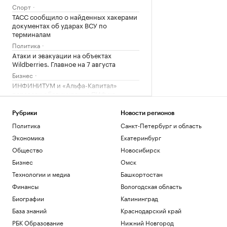
Спорт
ТАСС сообщило о найденных хакерами
документах об ударах ВСУ по
терминалам
Политика
Атаки и эвакуации на объектах
Wildberries. Главное на 7 августа
Бизнес
ИНФИНИТУМ и «Альфа-Капитал»
перевели обслуживание ПИФ на
цифровую модель
Компании
Рубрики
Новости регионов
Названы китайские авто, которые
Политика
Санкт-Петербург и область
лучше и хуже остальных защищены от
Экономика
Екатеринбург
угона
РАДИО
Общество
Новосибирск
Авто
Бизнес
Омск
Загрузить еще
Технологии и медиа
Башкортостан
Финансы
Вологодская область
Биографии
Калининград
База знаний
Краснодарский край
РБК Образование
Нижний Новгород