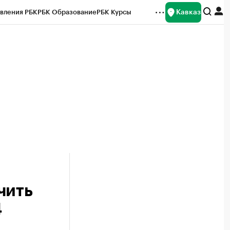
Кавказ
вления РБК
РБК Образование
РБК Курсы
рейтинги
Франшизы
Газета
Спецпроекты СПб
ты
чить
4