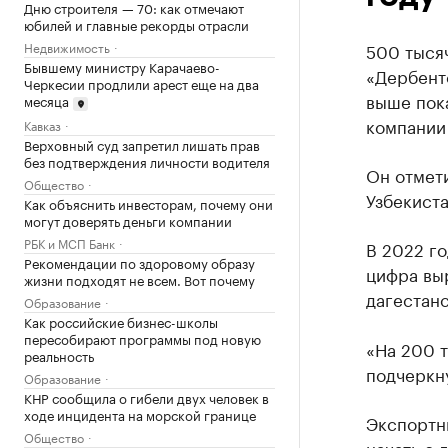
Дню строителя — 70: как отмечают
юбилей и главные рекорды отрасли
Недвижимость
500 тысяч
Бывшему министру Карачаево-
«Дербентс
Черкесии продлили арест еще на два
выше пока
месяца
компании
Кавказ
Верховный суд запретил лишать прав
без подтверждения личности водителя
Он отмети
Общество
Узбекиста
Как объяснить инвесторам, почему они
могут доверять деньги компании
РБК и МСП Банк
В 2022 го
Рекомендации по здоровому образу
цифра выр
жизни подходят не всем. Вот почему
дагестанс
Образование
Как российские бизнес-школы
пересобирают программы под новую
«На 200 т
реальность
подчеркн
Образование
КНР сообщила о гибели двух человек в
ходе инцидента на морской границе
Экспортны
Общество
начать с 