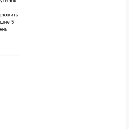
вложить
йшие 5
ень