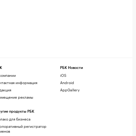
К
РБК Новости
компании
iOS
нтактная информация
Android
дакция
AppGallery
змещение рекламы
угие продукты РБК
лако для бизнеса
рпоративный регистратор
менов