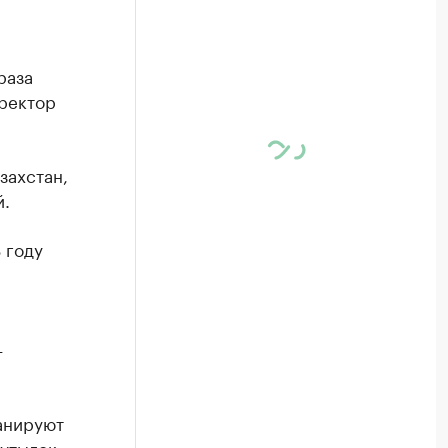
раза
иректор
захстан,
й.
 году
—
анируют
утылок.