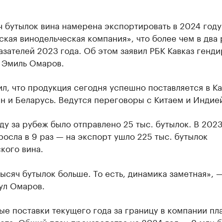
 бутылок вина намерена экспортировать в 2024 году
кая винодельческая компания», что более чем в два 
зателей 2023 года. Об этом заявил РБК Кавказ генд
 Эмиль Омаров.
л, что продукция сегодня успешно поставляется в Ка
н и Беларусь. Ведутся переговоры с Китаем и Индие
ду за рубеж было отправлено 25 тыс. бутылок. В 2023
осла в 9 раз — на экспорт ушло 225 тыс. бутылок
кого вина.
ысяч бутылок больше. То есть, динамика заметная», 
ул Омаров.
е поставки текущего года за границу в компании пл
лета. Общий план производства на 2024 год — 9 млн б