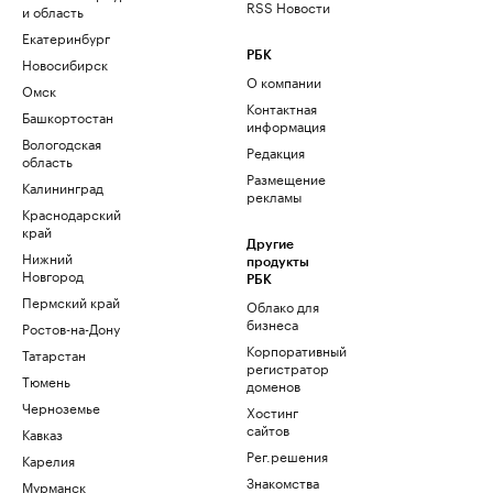
RSS Новости
и область
Екатеринбург
РБК
Новосибирск
О компании
Омск
Контактная
Башкортостан
информация
Вологодская
Редакция
область
Размещение
Калининград
рекламы
Краснодарский
край
Другие
Нижний
продукты
Новгород
РБК
Пермский край
Облако для
бизнеса
Ростов-на-Дону
Корпоративный
Татарстан
регистратор
Тюмень
доменов
Черноземье
Хостинг
сайтов
Кавказ
Рег.решения
Карелия
Знакомства
Мурманск