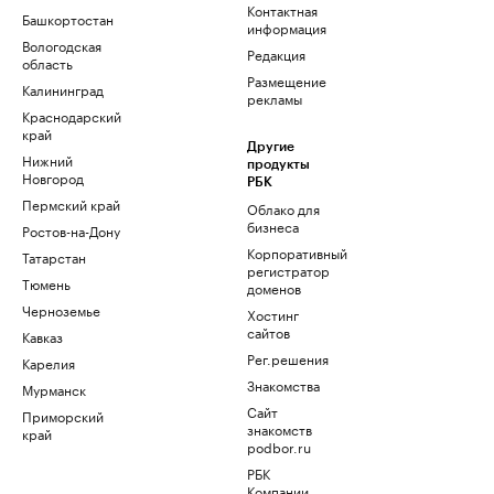
Контактная
Башкортостан
информация
Вологодская
Редакция
область
Размещение
Калининград
рекламы
Краснодарский
край
Другие
Нижний
продукты
Новгород
РБК
Пермский край
Облако для
бизнеса
Ростов-на-Дону
Корпоративный
Татарстан
регистратор
Тюмень
доменов
Черноземье
Хостинг
сайтов
Кавказ
Рег.решения
Карелия
Знакомства
Мурманск
Сайт
Приморский
знакомств
край
podbor.ru
РБК
Компании