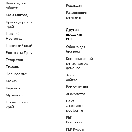
Вологодская
Редакция
область
Размещение
Калининград
рекламы
Краснодарский
край
Другие
Нижний
продукты
Новгород
РБК
Пермский край
Облако для
бизнеса
Ростов-на-Дону
Корпоративный
Татарстан
регистратор
Тюмень
доменов
Черноземье
Хостинг
сайтов
Кавказ
Рег.решения
Карелия
Знакомства
Мурманск
Сайт
Приморский
знакомств
край
podbor.ru
РБК
Компании
РБК Курсы