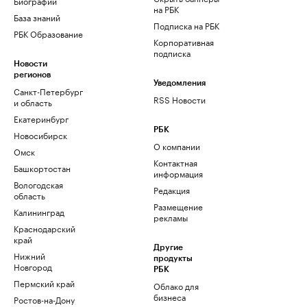
Биографии
на РБК
База знаний
Подписка на РБК
РБК Образование
Корпоративная
подписка
Новости
регионов
Уведомления
Санкт-Петербург
RSS Новости
и область
Екатеринбург
РБК
Новосибирск
О компании
Омск
Контактная
Башкортостан
информация
Вологодская
Редакция
область
Размещение
Калининград
рекламы
Краснодарский
край
Другие
Нижний
продукты
Новгород
РБК
Пермский край
Облако для
бизнеса
Ростов-на-Дону