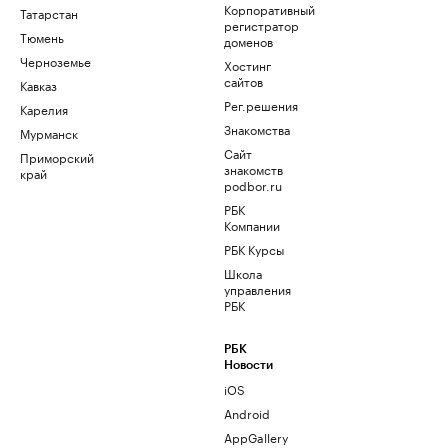
Корпоративный
Татарстан
регистратор
Тюмень
доменов
Черноземье
Хостинг
сайтов
Кавказ
Рег.решения
Карелия
Знакомства
Мурманск
Сайт
Приморский
знакомств
край
podbor.ru
РБК
Компании
РБК Курсы
Школа
управления
РБК
РБК
Новости
iOS
Android
AppGallery