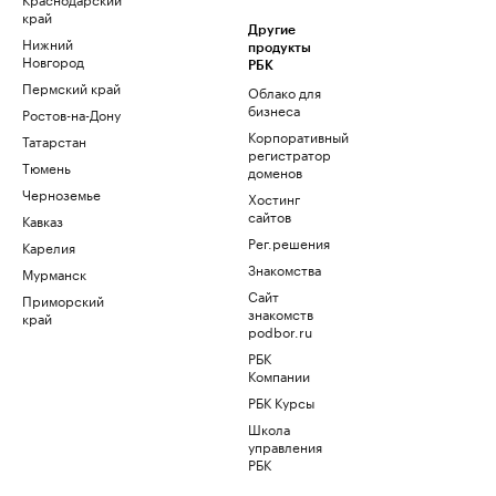
край
Другие
Нижний
продукты
Новгород
РБК
Пермский край
Облако для
бизнеса
Ростов-на-Дону
Корпоративный
Татарстан
регистратор
Тюмень
доменов
Черноземье
Хостинг
сайтов
Кавказ
Рег.решения
Карелия
Знакомства
Мурманск
Сайт
Приморский
знакомств
край
podbor.ru
РБК
Компании
РБК Курсы
Школа
управления
РБК