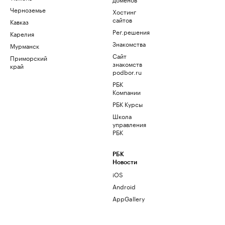
Черноземье
Хостинг
сайтов
Кавказ
Рег.решения
Карелия
Знакомства
Мурманск
Сайт
Приморский
знакомств
край
podbor.ru
РБК
Компании
РБК Курсы
Школа
управления
РБК
РБК
Новости
iOS
Android
AppGallery