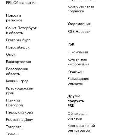
РБК Образование
Корпоративная
подписка
Новости
регионов
Уведомления
Санкт-Петербург
RSS Новости
и область
Екатеринбург
РБК
Новосибирск
О компании
Омск
Контактная
Башкортостан
информация
Вологодская
Редакция
область
Размещение
Калининград
рекламы
Краснодарский
край
Другие
Нижний
продукты
Новгород
РБК
Пермский край
Облако для
бизнеса
Ростов-на-Дону
Корпоративный
Татарстан
регистратор
Тюмень
доменов