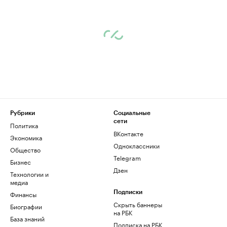
Рубрики
Социальные
сети
Политика
ВКонтакте
Экономика
Одноклассники
Общество
Telegram
Бизнес
Дзен
Технологии и
медиа
Финансы
Подписки
Скрыть баннеры
Биографии
на РБК
База знаний
Подписка на РБК