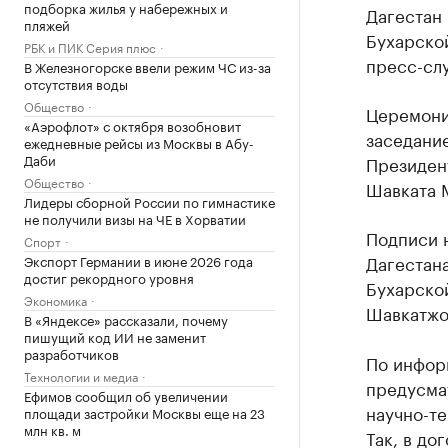
подборка жилья у набережных и
Дагестан
пляжей
Бухарской
РБК и ПИК Серия плюс
пресс-слу
В Железногорске ввели режим ЧС из-за
отсутствия воды
Общество
Церемони
«Аэрофлот» с октября возобновит
заседани
ежедневные рейсы из Москвы в Абу-
Даби
Президен
Общество
Шавката 
Лидеры сборной России по гимнастике
не получили визы на ЧЕ в Хорватии
Подписи 
Спорт
Дагестан
Экспорт Германии в июне 2026 года
достиг рекордного уровня
Бухарско
Экономика
Шавкатжо
В «Яндексе» рассказали, почему
пишущий код ИИ не заменит
разработчиков
По инфор
Технологии и медиа
предусма
Ефимов сообщил об увеличении
научно-те
площади застройки Москвы еще на 23
млн кв. м
Так, в до