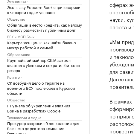
Экономика
сферах э
Экс-главу Popcorn Books приговорили
энергосбе
к четырем годам условно
науки, ку
Общество
Облигации вместо кредита: как малому
спорта и 
бизнесу разместить публичный долг
РБК и МСП Банк
«Мы прид
Карьера женщины: как найти баланс
между работой и семьей
производ
Образование
и техноло
Крупнейший майнер США закрыл
убеждены,
квартал с убытком и сократил биткоин-
резерв
для разв
Крипто
Дагестан
СК возбудил дело о теракте на
правител
военного ВСУ после боев в Курской
области
Общество
В рамках
FT узнала об укреплении влияния
сформиро
Брина в разработках Google
по привл
Технологии и медиа
располож
Прокурор запросил 9 лет колонии для
бывшего директора компании
провести
Газманова