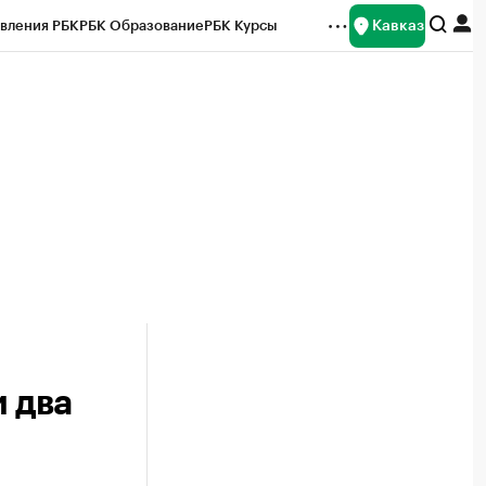
Кавказ
вления РБК
РБК Образование
РБК Курсы
рейтинги
Франшизы
Газета
Спецпроекты СПб
ты
 два