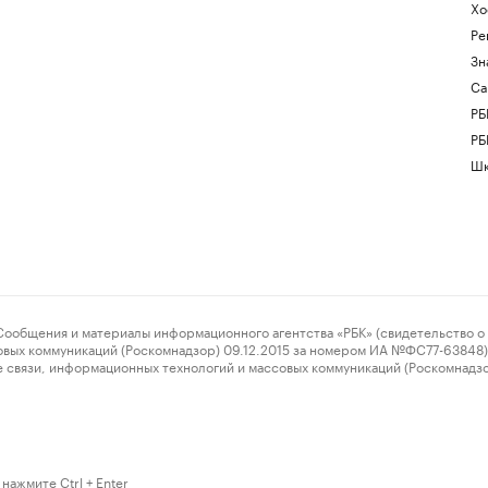
Хо
Ре
Зн
Са
РБ
РБ
Шк
ения и материалы информационного агентства «РБК» (свидетельство о 
овых коммуникаций (Роскомнадзор) 09.12.2015 за номером ИА №ФС77-63848) 
 связи, информационных технологий и массовых коммуникаций (Роскомнадз
нажмите Ctrl + Enter