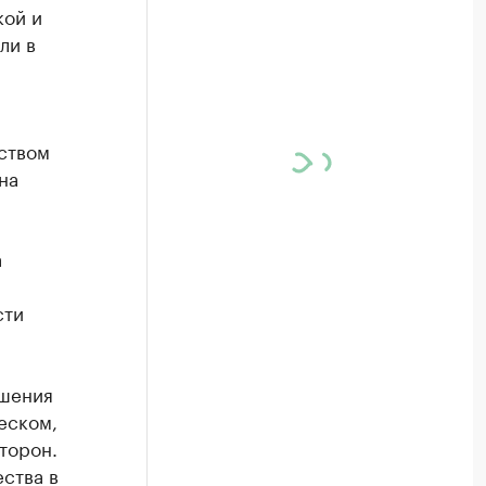
кой и
ли в
ством
на
а
сти
ашения
еском,
торон.
ства в