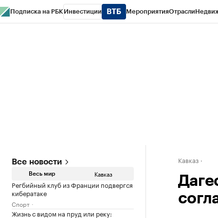
Подписка на РБК
Инвестиции
Мероприятия
Отрасли
Недви
РБК Life
Тренды
Визионеры
Национальные проекты
Город
Стиль
Кр
Конференции СПб
Спецпроекты
Проверка контрагентов
Политика
Кавказ
Все новости
Кавказ
Весь мир
Даге
Регбийный клуб из Франции подвергся
кибератаке
согл
Спорт
Жизнь с видом на пруд или реку: