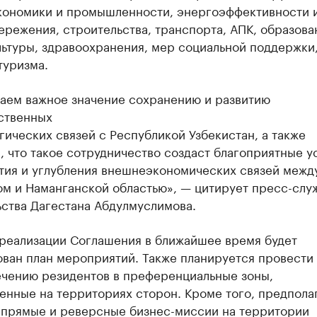
кономики и промышленности, энергоэффективности 
режения, строительства, транспорта, АПК, образова
льтуры, здравоохранения, мер социальной поддержки,
туризма.
аем важное значение сохранению и развитию
ственных
гических связей с Республикой Узбекистан, а также
 что такое сотрудничество создаст благоприятные у
ития и углубления внешнеэкономических связей межд
ом и Наманганской областью», — цитирует пресс-слу
ьства Дагестана Абдулмуслимова.
 реализации Соглашения в ближайшее время будет
ван план мероприятий. Также планируется провести
ечению резидентов в преференциальные зоны,
енные на территориях сторон. Кроме того, предпола
 прямые и реверсные бизнес-миссии на территории