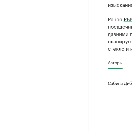
изыскания
Ранее
РБК
посадочн
давними 
планирует
стекло и 
Авторы
Сабина Диб