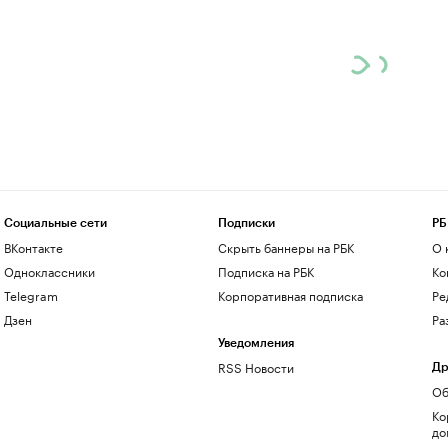
Социальные сети
Подписки
РБ
ВКонтакте
Скрыть баннеры на РБК
О 
Одноклассники
Подписка на РБК
Ко
Telegram
Корпоративная подписка
Ре
Дзен
Ра
Уведомления
RSS Новости
Др
Об
Ко
до