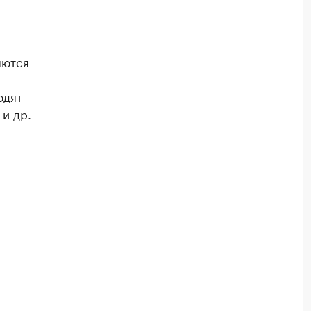
яются
одят
 и др.