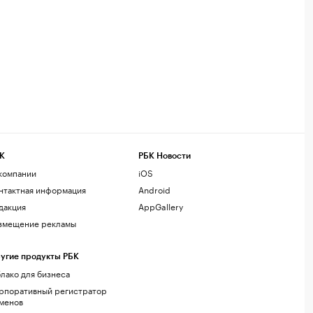
К
РБК Новости
компании
iOS
нтактная информация
Android
дакция
AppGallery
змещение рекламы
угие продукты РБК
лако для бизнеса
рпоративный регистратор
менов