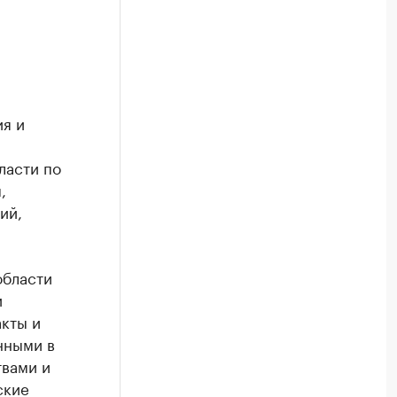
ия и
ласти по
,
ий,
области
и
акты и
нными в
вами и
ские