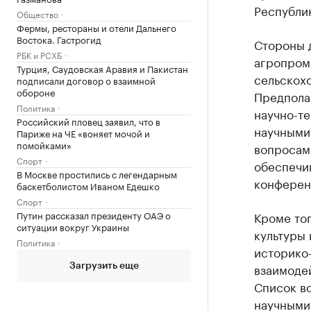
Республик
Общество
Фермы, рестораны и отели Дальнего
Востока. Гастрогид
Стороны 
РБК и РСХБ
агропром
Турция, Саудовская Аравия и Пакистан
сельскохо
подписали договор о взаимной
обороне
Предполаг
Политика
научно-т
Российский пловец заявил, что в
научными
Париже на ЧЕ «воняет мочой и
помойками»
вопросам
Спорт
обеспечи
В Москве простились с легендарным
конферен
баскетболистом Иваном Едешко
Спорт
Путин рассказал президенту ОАЭ о
Кроме то
ситуации вокруг Украины
культуры 
Политика
историко-
взаимоде
Загрузить еще
Список в
научными