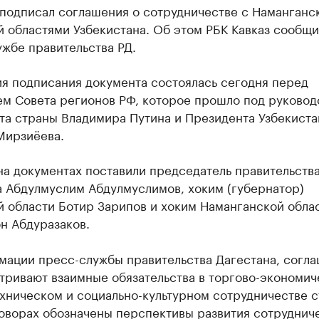
 подписал соглашения о сотрудничестве с Наманганс
 областями Узбекистана. Об этом РБК Кавказ сообщи
жбе правительства РД.
я подписания документа состоялась сегодня перед
ем Совета регионов РФ, которое прошло под руковод
та страны Владимира Путина и Президента Узбекиста
Мирзиёева.
на документах поставили председатель правительств
а Абдулмуслим Абдулмуслимов, хоким (губернатор)
й области Ботир Зарипов и хоким Наманганской обла
н Абдуразаков.
мации пресс-службы правительства Дагестана, согл
тривают взаимные обязательства в торгово-экономич
хническом и социально-культурном сотрудничестве с
говорах обозначены перспективы развития сотрудниче