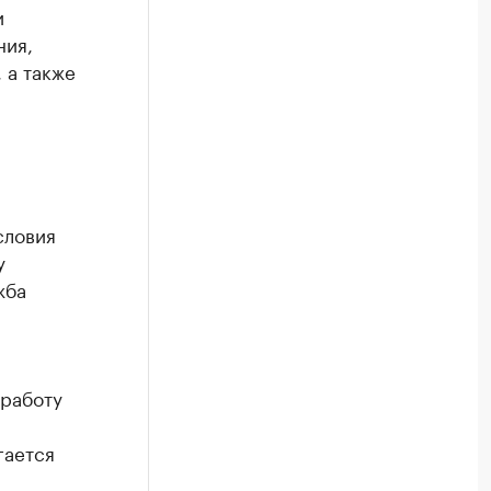
и
ния,
 а также
словия
у
жба
 работу
гается