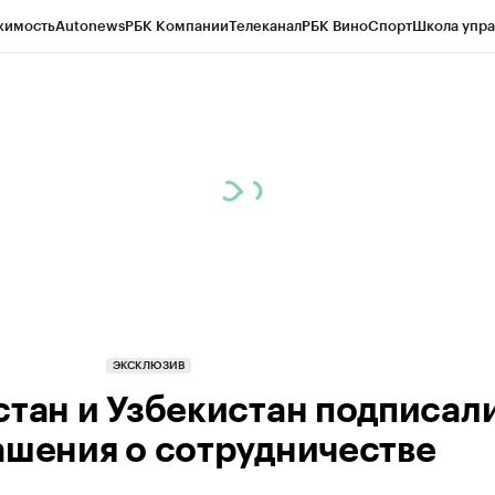
жимость
Autonews
РБК Компании
Телеканал
РБК Вино
Спорт
Школа упра
ипто
РБК Бизнес-среда
Дискуссионный клуб
Исследования
Кредитные 
Экономика
Бизнес
Технологии и медиа
Финансы
Рынок наличной валю
ЭКСКЛЮЗИВ
стан и Узбекистан подписали
ашения о сотрудничестве