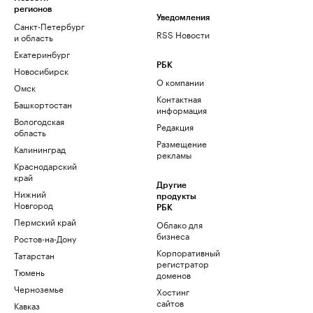
регионов
Уведомления
Санкт-Петербург
RSS Новости
и область
Екатеринбург
РБК
Новосибирск
О компании
Омск
Контактная
Башкортостан
информация
Вологодская
Редакция
область
Размещение
Калининград
рекламы
Краснодарский
край
Другие
Нижний
продукты
Новгород
РБК
Пермский край
Облако для
бизнеса
Ростов-на-Дону
Корпоративный
Татарстан
регистратор
Тюмень
доменов
Черноземье
Хостинг
сайтов
Кавказ