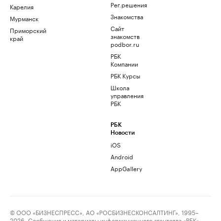
Рег.решения
Карелия
Знакомства
Мурманск
Сайт
Приморский
знакомств
край
podbor.ru
РБК
Компании
РБК Курсы
Школа
управления
РБК
РБК
Новости
iOS
Android
AppGallery
© ООО «БИЗНЕСПРЕСС», АО «РОСБИЗНЕСКОНСАЛТИНГ», 1995–
2026. Сообщения и материалы информационного агентства «РБК»