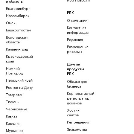
и область
Екатеринбург
РБК
Новосибирск
О компании
Омск
Контактная
Башкортостан
информация
Вологодская
Редакция
область
Размещение
Калининград
рекламы
Краснодарский
край
Другие
Нижний
продукты
Новгород
РБК
Пермский край
Облако для
бизнеса
Ростов-на-Дону
Корпоративный
Татарстан
регистратор
Тюмень
доменов
Черноземье
Хостинг
сайтов
Кавказ
Рег.решения
Карелия
Знакомства
Мурманск