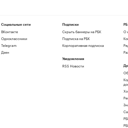
Социальные сети
Подписки
РБ
ВКонтакте
Скрыть баннеры на РБК
О 
Одноклассники
Подписка на РБК
Ко
Telegram
Корпоративная подписка
Ре
Дзен
Ра
Уведомления
RSS Новости
Др
Об
Ко
до
Хо
Ре
Зн
Са
РБ
РБ