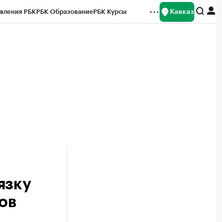
Кавказ
вления РБК
РБК Образование
РБК Курсы
рейтинги
Франшизы
Газета
Спецпроекты СПб
ты
язку
ов