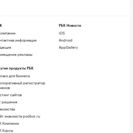
К
РБК Новости
компании
iOS
нтактная информация
Android
дакция
AppGallery
змещение рекламы
угие продукты РБК
лако для бизнеса
рпоративный регистратор
менов
стинг сайтов
г.решения
акомства
йт знакомств podbor.ru
К Компании
К Курсы