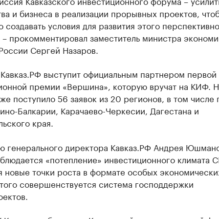
иссия Кавказского инвестиционного форума – усилит
ва и бизнеса в реализации прорывных проектов, что
 создавать условия для развития этого перспективн
, – прокомментировал заместитель министра экономи
России Сергей Назаров.
 Кавказ.РФ выступит официальным партнером первой
ионной премии «Вершина», которую вручат на КИФ. Н
же поступило 56 заявок из 20 регионов, в том числе
ино-Балкарии, Карачаево-Черкесии, Дагестана и
ьского края.
ю генерального директора Кавказ.РФ Андрея Юшмано
аблюдается «потепление» инвестиционного климата 
 новые точки роста в формате особых экономических
того совершенствуется система господдержки
оектов.