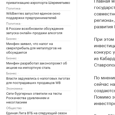
Главная м
приватизацию аэропорта Шереметьево
государст
Политика
совместно
Wildberries запустил единое окно
поддержки предпринимателей
региона»
Политика
развития 
В России возобновили обсуждение
запуска онлайн-продажи алкоголя
При этом
Бизнес
Минфин заявил, что налог на
инвестиц
сверхприбыль для металлургов не
конкурс у
обсуждается
из Кабард
Бизнес
Минфин разработал законопроект об
Ставропол
акцизе на импортную сталь
Бизнес
По мнени
Власти задумались о налоговых льготах
для пострадавших продавцов WB
сейчас н
Экономика
создаются
Сети бургерных ответили на тесты
Помимо э
Роскачества удивлением и
несогласием
инвестпр
Общество
Единая Лига ВТБ на следующий сезон