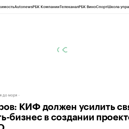
жимость
Autonews
РБК Компании
Телеканал
РБК Вино
Спорт
Школа упра
ипто
РБК Бизнес-среда
Дискуссионный клуб
Исследования
Кредитные 
Экономика
Бизнес
Технологии и медиа
Финансы
Рынок наличной валю
я до моря
ров: КИФ должен усилить св
ть-бизнес в создании проект
О