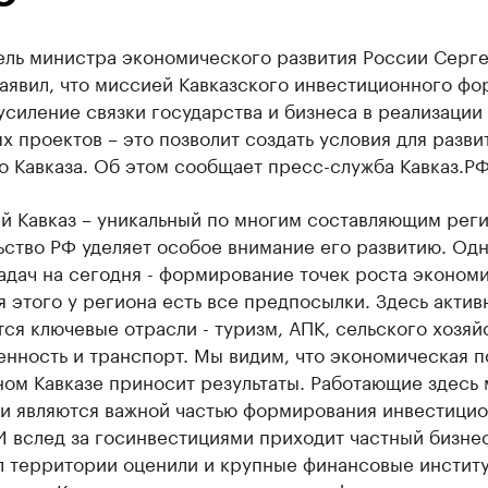
ель министра экономического развития России Серг
аявил, что миссией Кавказского инвестиционного фо
усиление связки государства и бизнеса в реализации
 проектов – это позволит создать условия для разви
 Кавказа. Об этом сообщает пресс-служба Кавказ.РФ
й Кавказ – уникальный по многим составляющим реги
ство РФ уделяет особое внимание его развитию. Одн
адач на сегодня - формирование точек роста эконом
 этого у региона есть все предпосылки. Здесь актив
ся ключевые отрасли - туризм, АПК, сельского хозяй
нность и транспорт. Мы видим, что экономическая п
ном Кавказе приносит результаты. Работающие здесь
и являются важной частью формирования инвестици
И вслед за госинвестициями приходит частный бизнес
л территории оценили и крупные финансовые институ