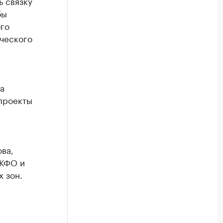
ь связку
бы
ого
ческого
а
 проекты
ва,
СКФО и
 зон.