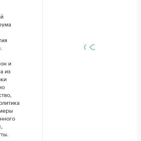
ей
рума
тия
.
он и
а из
ики
но
ство,
олитика
 меры
онного
,
ты.