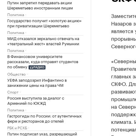
Путин запретил передавать акции
Шереметьево иностранным лицам
Политика
Заместит
Государство получит «золотую акцию»
Назаров з
при приватизации Шереметьево
является 
Политика
прорывных
МИД отказался зеркально отвечать на
«театральный жест» властей Румынии
Северного
Политика
В Финансовом университете
«Северны
рассказали, куда отправят студентов
по обмену
Правитель
РАДИО
Общество
главных з
УЕФА заподозрил Инфантино в
СКФО. Для
занижении цены на права ЧМ
развивают
Спорт
Россия выступила за диалог с
промышле
Арменией по ЮКЖД
на Север
Политика
поддержк
Гастрогиды по России: от аутентичных
климата. 
ферм и ресторанов до отелей
РБК и РСХБ
потенциа
Путин подписал указ, разрешающий