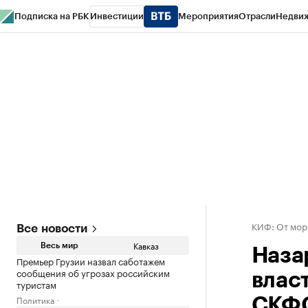
Подписка на РБК
Инвестиции
Мероприятия
Отрасли
Недви
РБК Life
Тренды
Визионеры
Национальные проекты
Город
Стиль
Кр
Конференции СПб
Спецпроекты
Проверка контрагентов
Политика
КИФ: От мор
Все новости
Кавказ
Весь мир
Наза
Премьер Грузии назвал саботажем
сообщения об угрозах российским
влас
туристам
Политика
СКФ