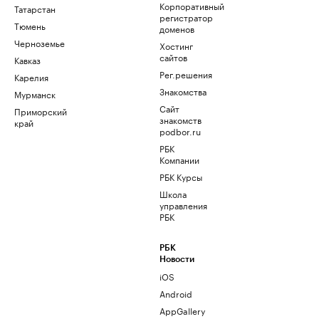
Корпоративный
Татарстан
регистратор
Тюмень
доменов
Черноземье
Хостинг
сайтов
Кавказ
Рег.решения
Карелия
Знакомства
Мурманск
Сайт
Приморский
знакомств
край
podbor.ru
РБК
Компании
РБК Курсы
Школа
управления
РБК
РБК
Новости
iOS
Android
AppGallery