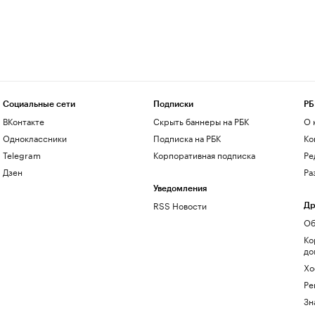
Социальные сети
Подписки
РБ
ВКонтакте
Скрыть баннеры на РБК
О 
Одноклассники
Подписка на РБК
Ко
Telegram
Корпоративная подписка
Ре
Дзен
Ра
Уведомления
RSS Новости
Др
Об
Ко
до
Хо
Ре
Зн