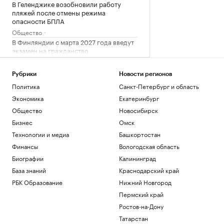
В Геленджике возобновили работу
пляжей после отмены режима
опасности БПЛА
Общество
В Финляндии с марта 2027 года введут
экзамен на гражданство
Общество
В Италии нашли обломки римского
Рубрики
Новости регионов
корабля с сотнями античных амфор.
Политика
Санкт-Петербург и область
Видео
Экономика
Екатеринбург
Общество
Влюби в себя инвестора: истории
Общество
Новосибирск
компаний, разместивших облигации
Бизнес
Омск
РБК и МСП Банк
Технологии и медиа
Башкортостан
Форвард «Нижнего Новгорода» сделал
Финансы
Вологодская область
хет-трик за 14 минут в Первой лиге
Биографии
Калининград
Спорт
База знаний
Краснодарский край
Загрузить еще
РБК Образование
Нижний Новгород
Пермский край
Ростов-на-Дону
Татарстан