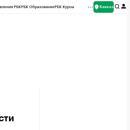
Кавказ
вления РБК
РБК Образование
РБК Курсы
рейтинги
Франшизы
Газета
Спецпроекты СПб
ты
сти