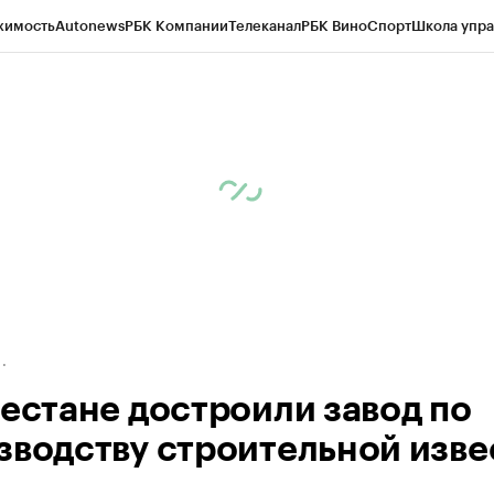
жимость
Autonews
РБК Компании
Телеканал
РБК Вино
Спорт
Школа упра
ипто
РБК Бизнес-среда
Дискуссионный клуб
Исследования
Кредитные 
Экономика
Бизнес
Технологии и медиа
Финансы
Рынок наличной валю
гестане достроили завод по
зводству строительной изве