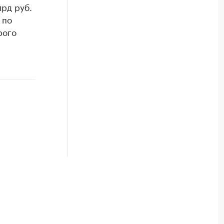
лрд руб.
 по
рого