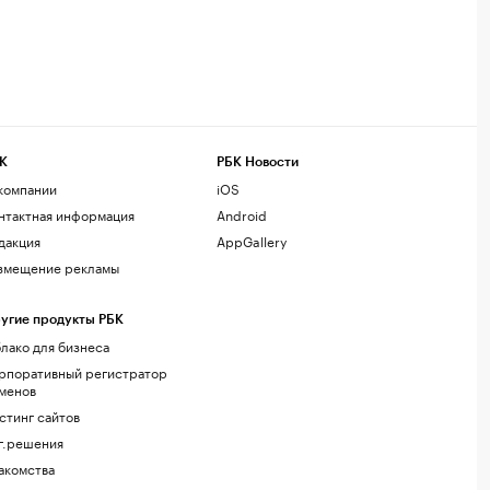
К
РБК Новости
компании
iOS
нтактная информация
Android
дакция
AppGallery
змещение рекламы
угие продукты РБК
лако для бизнеса
рпоративный регистратор
менов
стинг сайтов
г.решения
акомства