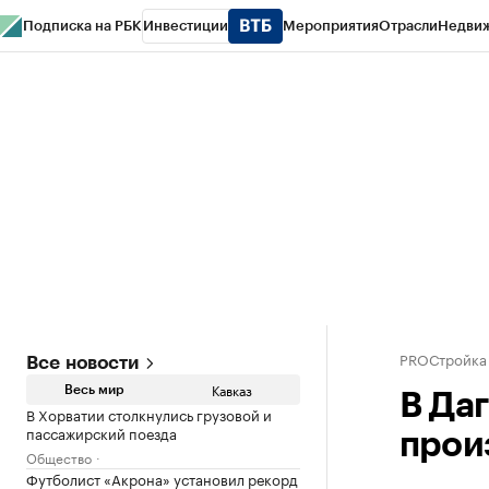
Подписка на РБК
Инвестиции
Мероприятия
Отрасли
Недви
РБК Life
Тренды
Визионеры
Национальные проекты
Город
Стиль
Кр
Конференции СПб
Спецпроекты
Проверка контрагентов
Политика
PROСтройка
Все новости
Кавказ
Весь мир
В Да
В Хорватии столкнулись грузовой и
пассажирский поезда
прои
Общество
Футболист «Акрона» установил рекорд