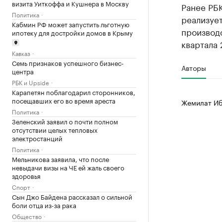
визита Уиткоффа и Кушнера в Москву
Ранее РБК
Политика
реализуе
Кабмин РФ может запустить льготную
производс
ипотеку для достройки домов в Крыму
квартала 
Кавказ
Семь признаков успешного бизнес-
Авторы
центра
РБК и Upside
Карапетян поблагодарил сторонников,
посещавших его во время ареста
Жемилат Иб
Политика
Зеленский заявил о почти полном
отсутствии целых тепловых
электростанций
Политика
Мельникова заявила, что после
невыдачи визы на ЧЕ ей жаль своего
здоровья
Спорт
Сын Джо Байдена рассказал о сильной
боли отца из-за рака
Общество