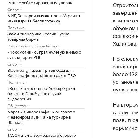
РПЛ по заблокированным ударам
Строитель
Спорт
завершен
МИД Болгарии вызвал посла Украины
комплекс
из-за взрыва беспилотника
объемом 
Политика
Зачем экономике России нужна
ссылкой 
товарная биржа
Халилова.
РБК и Петербургская Биржа
«Локомотив» сыграл нулевую ничью с
аутсайдером РПЛ
По словам
Спорт
запланиро
Bloomberg назвал три выхода для
более 122
Киева на фоне дефицита ракет ПВО
установл
Политика
«Веселый молочник» Уолкер купил
пусконал
билеты в Стамбул на случай
выдворения
На втором
Общество
строител
Марат и Динара Сафины сыграют с
Федерером и Ли На на турнире в
появиться
Шанхае
керамичес
Спорт
ТАСС узнал о возможности скорого