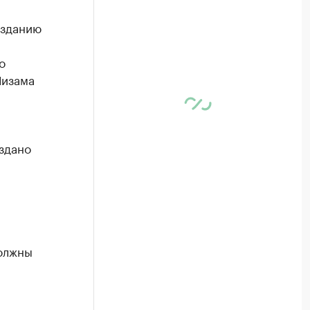
озданию
о
Низама
здано
олжны