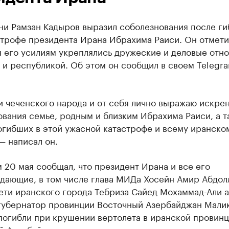
ни Рамзан Кадыров выразил соболезнования после ги
трофе президента Ирана Ибрахима Раиси. Он отметил
я его усилиям укреплялись дружеские и деловые отн
и республикой. Об этом он сообщил в своем Telegr
и чеченского народа и от себя лично выражаю искре
вания семье, родным и близким Ибрахима Раиси, а т
огибших в этой ужасной катастрофе и всему иранско
— написал он.
 20 мая сообщал, что президент Ирана и все его
дающие, в том числе глава МИДа Хосейн Амир Абдол
ети иранского города Тебриза Сайед Мохаммад-Али а
губернатор провинции Восточный Азербайджан Мали
погибли при крушении вертолета в иранской провин