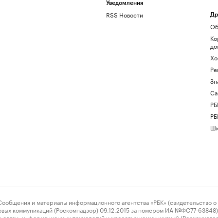
Уведомления
RSS Новости
Др
Об
Ко
до
Хо
Ре
Зн
Са
РБ
РБ
Шк
ения и материалы информационного агентства «РБК» (свидетельство о 
овых коммуникаций (Роскомнадзор) 09.12.2015 за номером ИА №ФС77-63848) 
 связи, информационных технологий и массовых коммуникаций (Роскомнадз