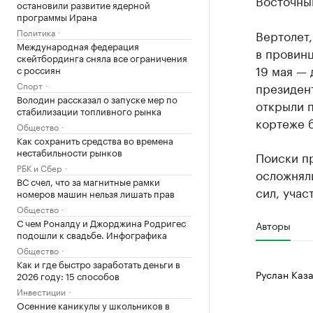
Восточны
остановили развитие ядерной
программы Ирана
Политика
Вертолет,
Международная федерация
в провин
скейтбординга сняла все ограничения
19 мая — 
с россиян
Спорт
президен
Володин рассказал о запуске мер по
открыли п
стабилизации топливного рынка
кортеже б
Общество
Как сохранить средства во времена
нестабильности рынков
Поиски п
РБК и Сбер
осложнял
ВС счел, что за магнитные рамки
сил, учас
номеров машин нельзя лишать прав
Общество
С чем Роналду и Джорджина Родригес
Авторы
подошли к свадьбе. Инфографика
Общество
Как и где быстро заработать деньги в
Руслан Каза
2026 году: 15 способов
Инвестиции
Осенние каникулы у школьников в