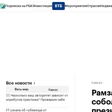
Подписка на РБК
Инвестиции
Мероприятия
Отрасли
Недви
РБК Life
Тренды
Визионеры
Национальные проекты
Город
Стиль
Кр
Конференции СПб
Спецпроекты
Проверка контрагентов
Политика
Кавказ
Все новости
Кавказ
Весь мир
Рамз
✍🏻 Насколько ваш авторитет зависит от
атрибутов престижа? Проверьте себя
собо
FT узнала об «убежище от
през