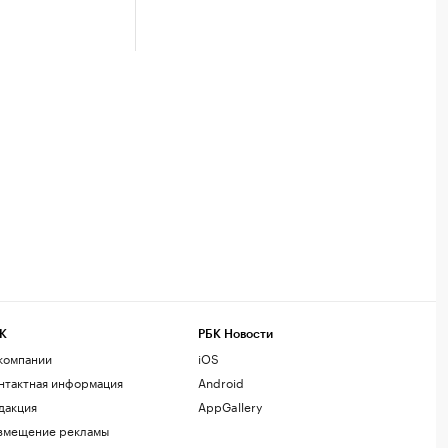
К
РБК Новости
компании
iOS
нтактная информация
Android
дакция
AppGallery
змещение рекламы