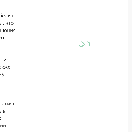
бели в
, что
ошения
am-
нние
акже
му
лахиян,
ль-
к
ции