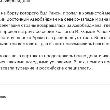
й Азербайджан.
 на борту которого был Раиси, пропал в холмистой м
ции Восточный Азербайджан на северо-западе Ирана
делегация страны возвращалась из Азербайджана, гд
т провел встречу со своим коллегой Ильхамом Алиев
лотину на реке Аракс на границе двух стран. Всего в
ыло три вертолета, два из них приземлились благопо
ропавшего вертолета продолжались более десяти час
ись плохими погодными условиями. В них, помимо ир
твовали турецкие и российские специалисты.
ков