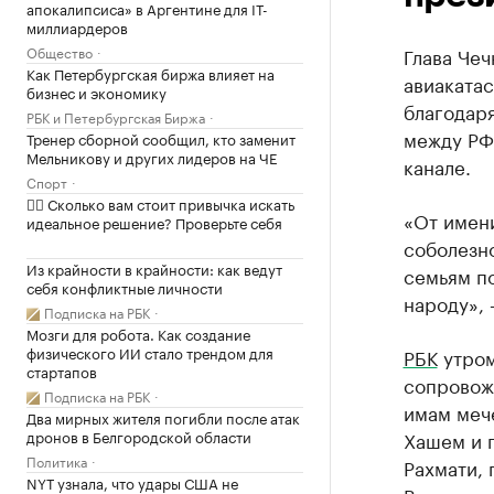
апокалипсиса» в Аргентине для IT-
миллиардеров
Общество
Глава Чеч
Как Петербургская биржа влияет на
авиакатас
бизнес и экономику
благодар
РБК и Петербургская Биржа
между РФ 
Тренер сборной сообщил, кто заменит
Мельникову и других лидеров на ЧЕ
канале.
Спорт
✍🏻 Сколько вам стоит привычка искать
«От имен
идеальное решение? Проверьте себя
соболезно
Из крайности в крайности: как ведут
семьям п
себя конфликтные личности
народу», 
Подписка на РБК
Мозги для робота. Как создание
физического ИИ стало трендом для
РБК
утром
стартапов
сопровож
Подписка на РБК
имам меч
Два мирных жителя погибли после атак
дронов в Белгородской области
Хашем и 
Политика
Рахмати, 
NYT узнала, что удары США не