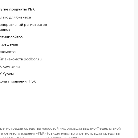
угие продукты РБК
лако для бизнеса
рпоративный регистратор
менов
стинг сайтов
г.решения
акомства
йт знакомств podbor.ru
К Компании
К Курсы
ола управления РБК
регистрации средства массовой информации выдано Федеральной
и сетевого издания «РБК» (свидетельство о регистрации средства
ор) 03.12.2021 за номером ЭЛ №ФС77-82385) сопровождаются