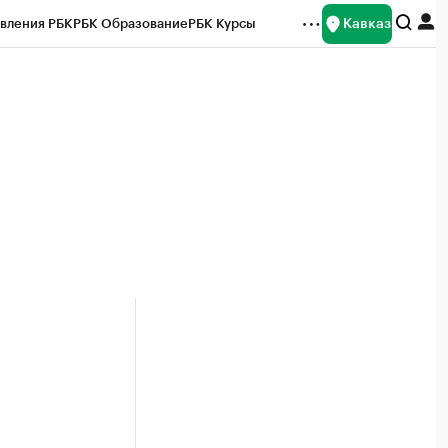
Кавказ
вления РБК
РБК Образование
РБК Курсы
рейтинги
Франшизы
Газета
Спецпроекты СПб
ты