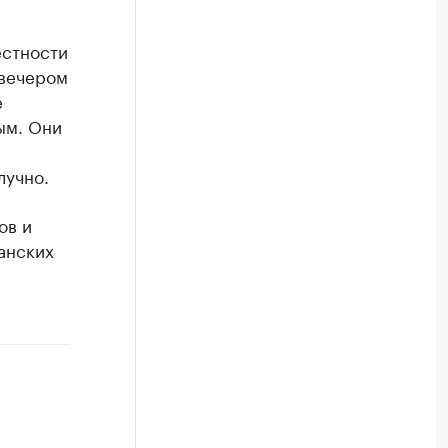
естности
 вечером
е
ым. Они
лучно.
ов и
анских