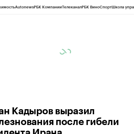
жимость
Autonews
РБК Компании
Телеканал
РБК Вино
Спорт
Школа упра
ипто
РБК Бизнес-среда
Дискуссионный клуб
Исследования
Кредитные 
Экономика
Бизнес
Технологии и медиа
Финансы
Рынок наличной валю
ан Кадыров выразил
лезнования после гибели
идента Ирана