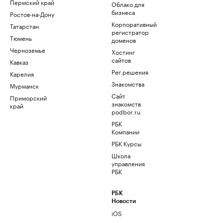
Пермский край
Облако для
бизнеса
Ростов-на-Дону
Корпоративный
Татарстан
регистратор
Тюмень
доменов
Черноземье
Хостинг
сайтов
Кавказ
Рег.решения
Карелия
Знакомства
Мурманск
Сайт
Приморский
знакомств
край
podbor.ru
РБК
Компании
РБК Курсы
Школа
управления
РБК
РБК
Новости
iOS