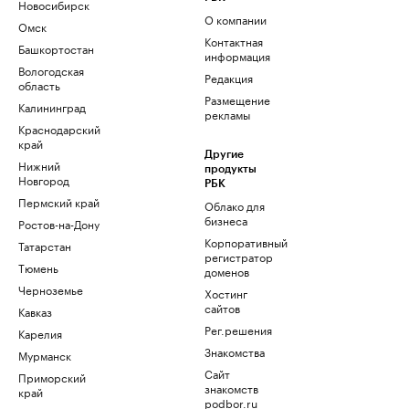
Новосибирск
О компании
Омск
Контактная
Башкортостан
информация
Вологодская
Редакция
область
Размещение
Калининград
рекламы
Краснодарский
край
Другие
Нижний
продукты
Новгород
РБК
Пермский край
Облако для
бизнеса
Ростов-на-Дону
Корпоративный
Татарстан
регистратор
Тюмень
доменов
Черноземье
Хостинг
сайтов
Кавказ
Рег.решения
Карелия
Знакомства
Мурманск
Сайт
Приморский
знакомств
край
podbor.ru