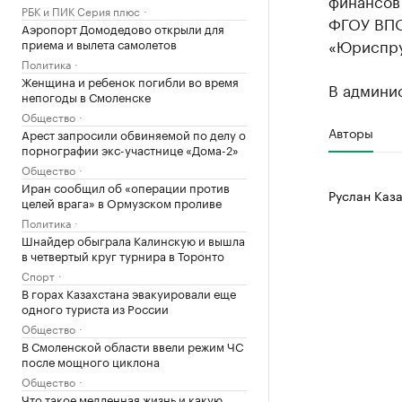
финансов 
РБК и ПИК Серия плюс
ФГОУ ВПО
Аэропорт Домодедово открыли для
«Юриспру
приема и вылета самолетов
Политика
Женщина и ребенок погибли во время
В админис
непогоды в Смоленске
Общество
Авторы
Арест запросили обвиняемой по делу о
порнографии экс-участнице «Дома-2»
Общество
Иран сообщил об «операции против
Руслан Каза
целей врага» в Ормузском проливе
Политика
Шнайдер обыграла Калинскую и вышла
в четвертый круг турнира в Торонто
Спорт
В горах Казахстана эвакуировали еще
одного туриста из России
Общество
В Смоленской области ввели режим ЧС
после мощного циклона
Общество
Что такое медленная жизнь и какую