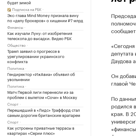
будет зимой
Подписка на РБК
Председа
Экс-глава Mind Money признала вину
по «делу брокеров» о хищении ₽7 млрд
полномочи
Финансы
сообщает
Как изучали Луну: от изобретения
телескопа до высадки. Видео РБК
«Сегодня
Общество
Трамп заявил о прогрессе в
депутата 
урегулировании украинского
Даудова а
конфликта
Политика
Гендиректор «ИжАвиа» объявил об
Он добави
увольнении
главой Ч
Политика
Матч Первой лиги перенесли из-за
проблем с вылетом «Сочи» в Москву
По данным
Спорт
родился 
Перешедший в «Лидс» Траффорд стал
края. В 2
самым дорогим британским вратарем
универси
Спорт
Как устроены приватные террасы в
«финансы
квартирах «Серии плюс»