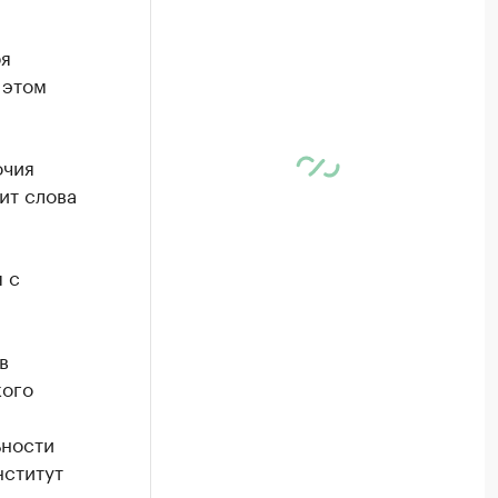
бя
 этом
очия
ит слова
 с
в
кого
ьности
нститут