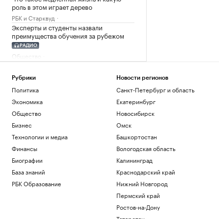
роль в этом играет дерево
РБК и Старквуд
Эксперты и студенты назвали
преимущества обучения за рубежом
РАДИО
Общество
Сеул счел санкции Британии против
России угрозой своей
Рубрики
Новости регионов
энергобезопасности
Политика
Санкт-Петербург и область
Политика
Экономика
Екатеринбург
На 88-м году жизни ушел из жизни
художник Николай Марков
Общество
Новосибирск
Общество
Бизнес
Омск
Технологии и медиа
Башкортостан
Загрузить еще
Финансы
Вологодская область
Биографии
Калининград
База знаний
Краснодарский край
РБК Образование
Нижний Новгород
Пермский край
Ростов-на-Дону
Татарстан