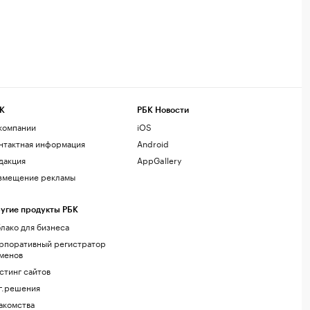
К
РБК Новости
компании
iOS
нтактная информация
Android
дакция
AppGallery
змещение рекламы
угие продукты РБК
лако для бизнеса
рпоративный регистратор
менов
стинг сайтов
г.решения
акомства