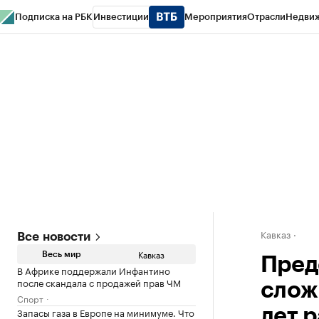
Подписка на РБК
Инвестиции
Мероприятия
Отрасли
Недви
РБК Life
Тренды
Визионеры
Национальные проекты
Город
Стиль
Кр
Конференции СПб
Спецпроекты
Проверка контрагентов
Политика
Кавказ
Все новости
Кавказ
Весь мир
Пред
В Африке поддержали Инфантино
после скандала с продажей прав ЧМ
слож
Спорт
Запасы газа в Европе на минимуме. Что
лет 