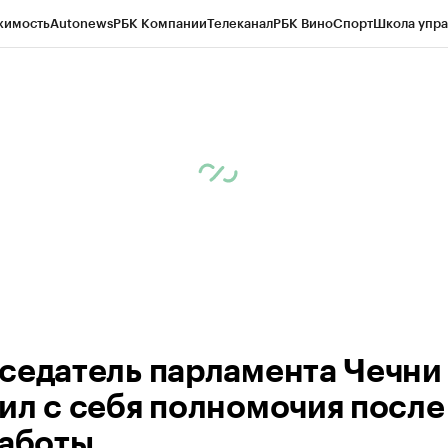
жимость
Autonews
РБК Компании
Телеканал
РБК Вино
Спорт
Школа упра
ипто
РБК Бизнес-среда
Дискуссионный клуб
Исследования
Кредитные 
Экономика
Бизнес
Технологии и медиа
Финансы
Рынок наличной валю
седатель парламента Чечни
ил с себя полномочия после
работы