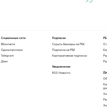
Социальные сети
Подписки
РБ
ВКонтакте
Скрыть баннеры на РБК
О 
Одноклассники
Подписка на РБК
Ко
Telegram
Корпоративная подписка
Ре
Дзен
Ра
Уведомления
RSS Новости
Др
Об
Ко
до
Хо
Ре
Зн