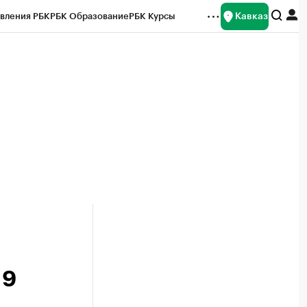
Кавказ
вления РБК
РБК Образование
РБК Курсы
рейтинги
Франшизы
Газета
Спецпроекты СПб
ты
 9