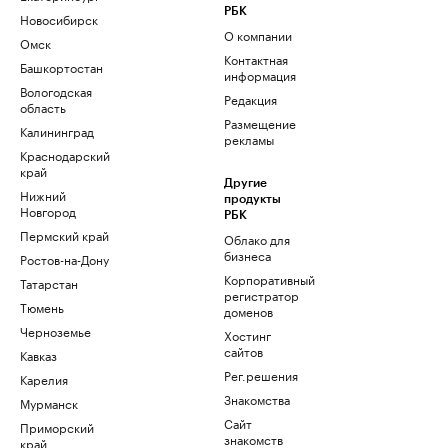
РБК
Новосибирск
О компании
Омск
Контактная
Башкортостан
информация
Вологодская
Редакция
область
Размещение
Калининград
рекламы
Краснодарский
край
Другие
Нижний
продукты
Новгород
РБК
Пермский край
Облако для
бизнеса
Ростов-на-Дону
Корпоративный
Татарстан
регистратор
Тюмень
доменов
Черноземье
Хостинг
сайтов
Кавказ
Рег.решения
Карелия
Знакомства
Мурманск
Сайт
Приморский
знакомств
край