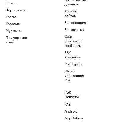
Тюмень
доменов
Черноземье
Хостинг
сайтов
Кавказ
Рег.решения
Карелия
Знакомства
Мурманск
Сайт
Приморский
знакомств
край
podbor.ru
РБК
Компании
РБК Курсы
Школа
управления
РБК
РБК
Новости
iOS
Android
AppGallery