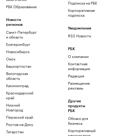
Подписка на РБК
РБК Образование
Корпоративная
подписка
Новости
регионов
Уведомления
Санкт-Петербург
RSS Новости
и область
Екатеринбург
РБК
Новосибирск
О компании
Омск
Контактная
Башкортостан
информация
Вологодская
Редакция
область
Размещение
Калининград
рекламы
Краснодарский
край
Другие
Нижний
продукты
Новгород
РБК
Пермский край
Облако для
бизнеса
Ростов-на-Дону
Корпоративный
Татарстан
регистратор