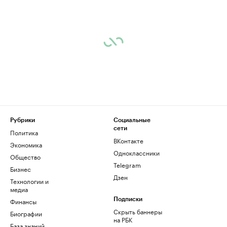
Рубрики
Социальные
сети
Политика
ВКонтакте
Экономика
Одноклассники
Общество
Telegram
Бизнес
Дзен
Технологии и
медиа
Финансы
Подписки
Скрыть баннеры
Биографии
на РБК
База знаний