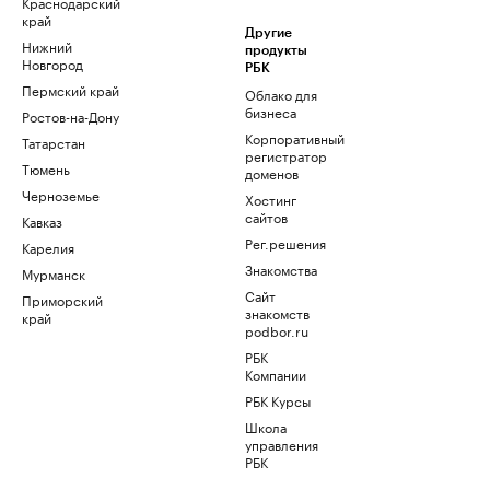
Краснодарский
край
Другие
Нижний
продукты
Новгород
РБК
Пермский край
Облако для
бизнеса
Ростов-на-Дону
Корпоративный
Татарстан
регистратор
Тюмень
доменов
Черноземье
Хостинг
сайтов
Кавказ
Рег.решения
Карелия
Знакомства
Мурманск
Сайт
Приморский
знакомств
край
podbor.ru
РБК
Компании
РБК Курсы
Школа
управления
РБК