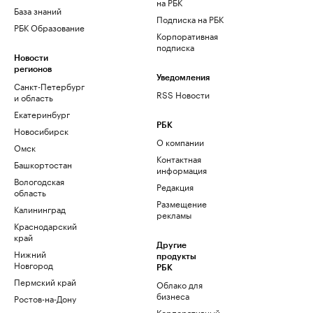
на РБК
База знаний
Подписка на РБК
РБК Образование
Корпоративная
подписка
Новости
регионов
Уведомления
Санкт-Петербург
RSS Новости
и область
Екатеринбург
РБК
Новосибирск
О компании
Омск
Контактная
Башкортостан
информация
Вологодская
Редакция
область
Размещение
Калининград
рекламы
Краснодарский
край
Другие
Нижний
продукты
Новгород
РБК
Пермский край
Облако для
бизнеса
Ростов-на-Дону
Корпоративный