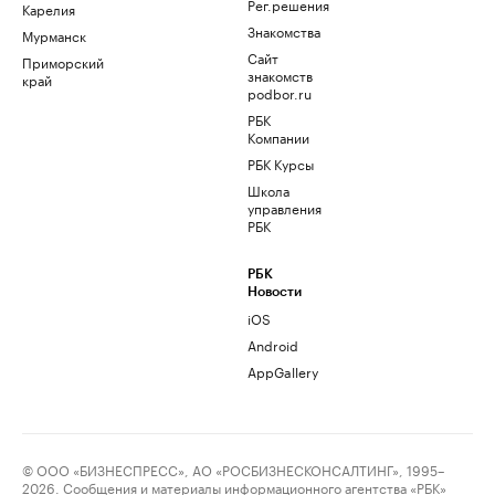
Рег.решения
Карелия
Знакомства
Мурманск
Сайт
Приморский
знакомств
край
podbor.ru
РБК
Компании
РБК Курсы
Школа
управления
РБК
РБК
Новости
iOS
Android
AppGallery
© ООО «БИЗНЕСПРЕСС», АО «РОСБИЗНЕСКОНСАЛТИНГ», 1995–
2026. Сообщения и материалы информационного агентства «РБК»