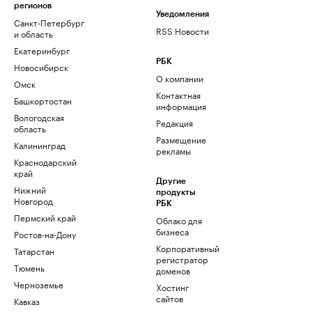
регионов
Уведомления
Санкт-Петербург
RSS Новости
и область
Екатеринбург
РБК
Новосибирск
О компании
Омск
Контактная
Башкортостан
информация
Вологодская
Редакция
область
Размещение
Калининград
рекламы
Краснодарский
край
Другие
Нижний
продукты
Новгород
РБК
Пермский край
Облако для
бизнеса
Ростов-на-Дону
Корпоративный
Татарстан
регистратор
Тюмень
доменов
Черноземье
Хостинг
сайтов
Кавказ