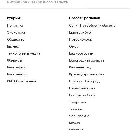
миграционным кризисом в Сеуте
Политика
За день в регионах России сбили 281
украинский беспилотник
Рубрики
Новости регионов
Политика
Санкт-Петербург и область
Политика
В Киеве заявили о 16 тыс. иностранцев
Экономика
Екатеринбург
в рядах ВСУ
Общество
Новосибирск
Политика
Бизнес
Омск
Fars узнало, как будет
контролироваться Ормузский пролив
Технологии и медиа
Башкортостан
Политика
Финансы
Вологодская область
«Ижавиа» занялась восстановлением
Биографии
Калининград
сертификата эксплуатанта
База знаний
Краснодарский край
Общество
РБК Образование
Нижний Новгород
Загрузить еще
Пермский край
Ростов-на-Дону
Татарстан
Тюмень
Черноземье
Кавказ
Карелия