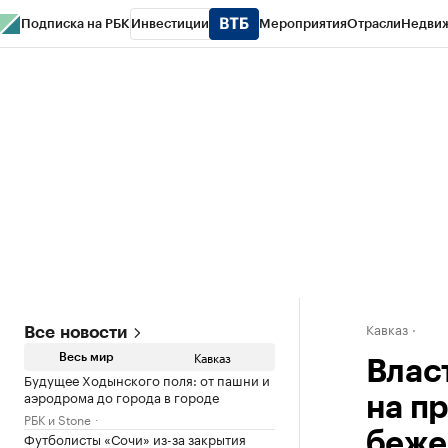
Подписка на РБК
Инвестиции
Мероприятия
Отрасли
Недви
РБК Life
Тренды
Визионеры
Национальные проекты
Город
Стиль
Кр
Конференции СПб
Спецпроекты
Проверка контрагентов
Политика
Кавказ
Все новости
Кавказ
Весь мир
Влас
Будущее Ходынского поля: от пашни и
аэродрома до города в городе
на п
РБК и Stone
Футболисты «Сочи» из-за закрытия
беже