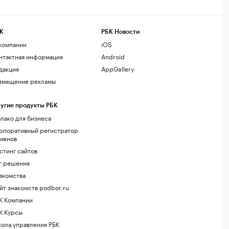
К
РБК Новости
компании
iOS
нтактная информация
Android
дакция
AppGallery
змещение рекламы
угие продукты РБК
лако для бизнеса
рпоративный регистратор
менов
стинг сайтов
г.решения
акомства
йт знакомств podbor.ru
К Компании
К Курсы
ола управления РБК