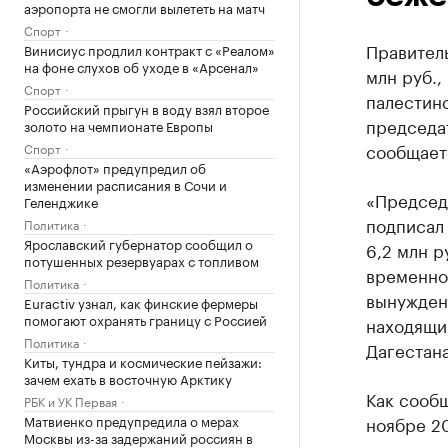
аэропорта не смогли вылететь на матч
Спорт
Правитель
Винисиус продлил контракт с «Реалом»
на фоне слухов об уходе в «Арсенал»
млн руб.,
Спорт
палестин
Российский прыгун в воду взял второе
председа
золото на чемпионате Европы
сообщаетс
Спорт
«Аэрофлот» предупредил об
изменении расписания в Сочи и
«Председ
Геленджике
подписал
Политика
Ярославский губернатор сообщил о
6,2 млн р
потушенных резервуарах с топливом
временно
Политика
вынужден
Euractiv узнал, как финские фермеры
помогают охранять границу с Россией
находящи
Политика
Дагестана
Киты, тундра и космические пейзажи:
зачем ехать в восточную Арктику
Как сооб
РБК и УК Первая
Матвиенко предупредила о мерах
ноябре 20
Москвы из-за задержаний россиян в