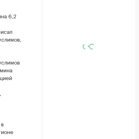
на 6,2
писал
услимов,
услимов
бмина
ацией
,
 в
гионе