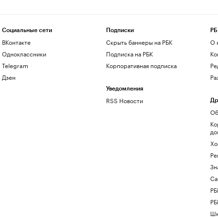
Социальные сети
Подписки
РБ
ВКонтакте
Скрыть баннеры на РБК
О 
Одноклассники
Подписка на РБК
Ко
Telegram
Корпоративная подписка
Ре
Дзен
Ра
Уведомления
RSS Новости
Др
Об
Ко
до
Хо
Ре
Зн
Са
РБ
РБ
Шк