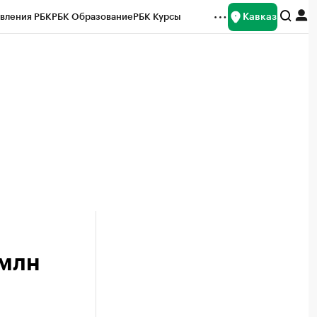
Кавказ
вления РБК
РБК Образование
РБК Курсы
рейтинги
Франшизы
Газета
Спецпроекты СПб
ты
 млн