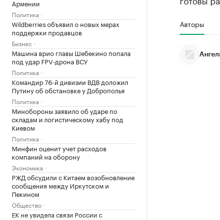
готовы ра
Армении
Политика
Авторы
Wildberries объявил о новых мерах
поддержки продавцов
Бизнес
Машина врио главы Шебекино попала
Ангел
под удар FPV‑дрона ВСУ
Политика
Командир 76-й дивизии ВДВ доложил
Путину об обстановке у Доброполья
Политика
Минобороны заявило об ударе по
складам и логистическому хабу под
Киевом
Политика
Минфин оценит учет расходов
компаний на оборону
Экономика
РЖД обсудили с Китаем возобновление
сообщения между Иркутском и
Пекином
Общество
ЕК не увидела связи России с