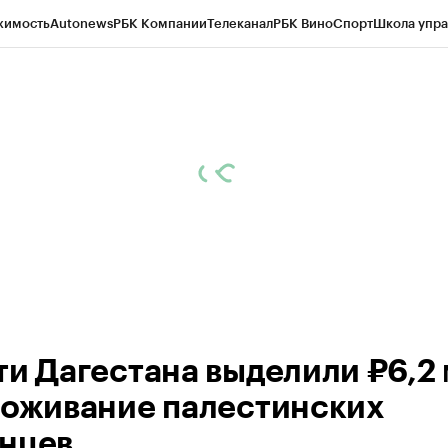
жимость
Autonews
РБК Компании
Телеканал
РБК Вино
Спорт
Школа упра
ипто
РБК Бизнес-среда
Дискуссионный клуб
Исследования
Кредитные 
Экономика
Бизнес
Технологии и медиа
Финансы
Рынок наличной валю
ти Дагестана выделили ₽6,2
роживание палестинских
нцев